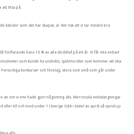
 att titta på.
 de känslor som det har skapat, är det risk att vi tar mindre bra
 fortfarande bara 10 % av alla dödsfall på ett år. Vi får inte enbart
kärlincidenter som kunde ha undvikts, självmorden som kommer att öka.
 Personliga konkurser och företag, stora som små som går under
are än om vi inte hade gjort någonting alls. Men totala nedstängningar
eller till och med under 1 (Sverige 0,84 i slutet av april) så sprids ju
iva alls.