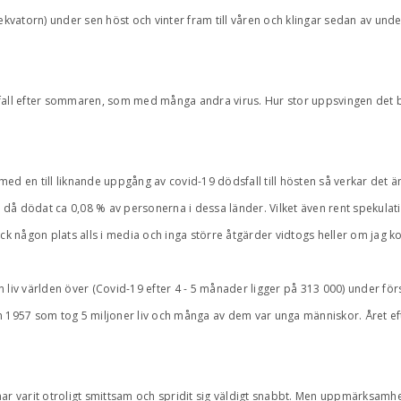
 ekvatorn) under sen höst och vinter fram till våren och klingar sedan av un
19 fall efter sommaren, som med många andra virus. Hur stor uppsvingen det b
d en till liknande uppgång av covid-19 dödsfall till hösten så verkar det än
ha då dödat ca 0,08 % av personerna i dessa länder. Vilket även rent spekula
k någon plats alls i media och inga större åtgärder vidtogs heller om jag k
jon liv världen över (Covid-19 efter 4 - 5 månader ligger på 313 000) under f
nsan 1957 som tog 5 miljoner liv och många av dem var unga människor. Året 
 har varit otroligt smittsam och spridit sig väldigt snabbt. Men uppmärksa