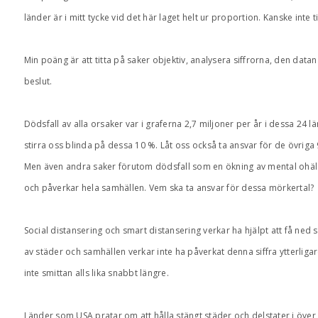
länder är i mitt tycke vid det här laget helt ur proportion. Kanske inte ti
Min poäng är att titta på saker objektiv, analysera siffrorna, den datan
beslut.
Dödsfall av alla orsaker var i graferna 2,7 miljoner per år i dessa 24
stirra oss blinda på dessa 10 %. Låt oss också ta ansvar för de övrig
Men även andra saker förutom dödsfall som en ökning av mental ohäl
och påverkar hela samhällen. Vem ska ta ansvar för dessa mörkertal?
Social distansering och smart distansering verkar ha hjälpt att få ned 
av städer och samhällen verkar inte ha påverkat denna siffra ytterligare.
inte smittan alls lika snabbt längre.
Länder som USA pratar om att hålla stängt städer och delstater i öve