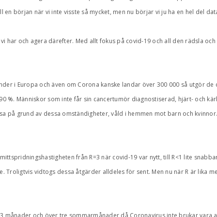
ll en början när vi inte visste så mycket, men nu börjar vi ju ha en hel del data
 vi har och agera därefter. Med allt fokus på covid-19 och all den rädsla och
 länder i Europa och även om Corona kanske landar över 300 000 så utgör de då
a 90 %. Människor som inte får sin cancertumör diagnostiserad, hjärt- och 
sa på grund av dessa omständigheter, våld i hemmen mot barn och kvinnor.
smittspridningshastigheten från R=3 när covid-19 var nytt, till R<1 lite snabb
 Troligtvis vidtogs dessa åtgärder alldeles för sent. Men nu när R är lika med 
r 3 månader och över tre sommarmånader då Coronavirus inte brukar vara akt