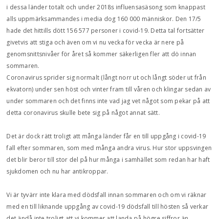
i dessa länder totalt och under 2018s influensasäsong som knappast
alls uppmärksammandes i media dog 160 000 människor. Den 17/5
hade det hittills dött 156 577 personer i covid-19. Detta tal fortsätter
givetvis att stiga och även om vi nu vecka för vecka är nere på
genomsnittsnivåer för året så kommer säkerligen fler att dö innan
sommaren.
Coronavirus sprider sig normalt (långt norr ut och långt söder ut från
ekvatorn) under sen höst och vinter fram till våren och klingar sedan av
under sommaren och det finns inte vad jag vet något som pekar på att
detta coronavirus skulle bete sig på något annat sätt.
Det är dock rätt troligt att många länder får en till uppgång i covid-19
fall efter sommaren, som med många andra virus. Hur stor uppsvingen
det blir beror till stor del på hur många i samhället som redan har haft
sjukdomen och nu har antikroppar.
Vi är tyvärr inte klara med dödsfall innan sommaren och om vi räknar
med en till liknande uppgång av covid-19 dödsfall till hösten så verkar
det ändå inte troligt att vi kommer att landa på högre siffror än