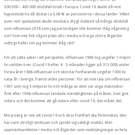
300 000 – 400 000 dödsfall totalt i Europa. Covid-19 skulle då rent
hypotetiskt ha då dödat ca 0,08 % av personerna i dessa länder. Vilket
även rent spekulativt skulle innebära drygt dubbelt så många dödsfall
som influensan 2018 som jag personligen inte kommer ihåg någonting
om? Som inte fick någon plats alls i media och inga större åtgärder
vidtogs heller om jag kommer ihåg rätt?
För att sätta saker i ett perspektiv, influensan 1968 tog ungefär 1 miljon
liv världen över (Covid-19 efter 4 - 5 månader ligger på 313 000) under
första året 1968-influensan och skördar fortfarande ungefär 1000 liv
varje år i Sverige, främst äldre personer. För att inte tala om influensan
1957 som tog 5 miljoner liv och många av dem var unga människor.
Året efter 1968-influensan landade mänskligheten på månen, livet gick
vidare och det kommer att gå vidare efter covid-19, det måste det.
Min poäng är inte att covid-19 och dess framfart ska förminskas, den
har varit otroligt smittsam och spridit sig väldigt snabbt. Men
uppmärksamheten i media och åtgärder som nedstängningar av hela