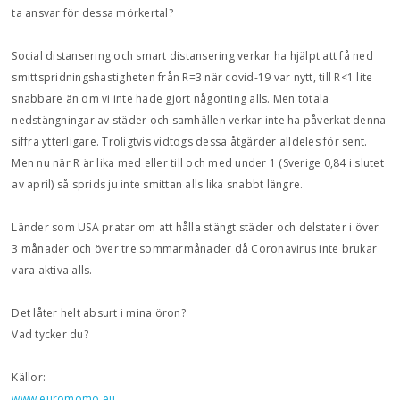
ta ansvar för dessa mörkertal?
Social distansering och smart distansering verkar ha hjälpt att få ned
smittspridningshastigheten från R=3 när covid-19 var nytt, till R<1 lite
snabbare än om vi inte hade gjort någonting alls. Men totala
nedstängningar av städer och samhällen verkar inte ha påverkat denna
siffra ytterligare. Troligtvis vidtogs dessa åtgärder alldeles för sent.
Men nu när R är lika med eller till och med under 1 (Sverige 0,84 i slutet
av april) så sprids ju inte smittan alls lika snabbt längre.
Länder som USA pratar om att hålla stängt städer och delstater i över
3 månader och över tre sommarmånader då Coronavirus inte brukar
vara aktiva alls.
Det låter helt absurt i mina öron?
Vad tycker du?
Källor:
www.euromomo.eu