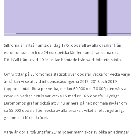
Siffrorna är alltså hämtade idag 17/5, dödsfall av alla orsaker från
euromomo.eu och de 24 europeiska länder som är anslutna dit.
Dödsfall från covid-19 är sedan hämtade från worldofmeters.info.
Om vi tittar på Euromomos statistik över dödsfall vecka för vecka varje
år så kan vi se att vid influensasäsongerna 2017, 2018 och 2019
toppade antal döda per vecka, mellan 60 000 och 70 000, den värsta
covid-19 veckan hittills var vecka 15 med 86 075 dödsfall. Tydligt i
Euromomos graf är också att vi nu är nere på helt normala nivåer om
ca 55 000 dödsfall per vecka av alla orsaker, vilket är ett ungefärligt
genomsnitt för hela året.
Varje år dör alltså ungefär 2,7 miljoner människor av olika anledningar