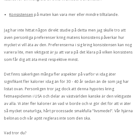
Konsistensen
på maten kan vara mer eller mindre tilltalande.
Jag har inte hittat någon direkt studie på detta men jag skulle tro att
även personliga preferenser kring matens konsistens påverkar hur
mycket vi vill äta av den. Preferenserna i sig kring konsistensen kan nog
variera lite, men viktigast är ju att vara på det klara på vilken konsistens
som får dig att äta mest respektive minst.
Det finns säkerligen många fler aspekter på varför vi idag äter
signifikant fler kalorier idag än för 30 - 40 år sedan än de som jag har
listat ovan. Personligen tror jag dock att denna hypotes kring
fetmaepidemin i USA och delar av västvärlden kanske är den viktigaste
av alla. Vi äter fler kalorier än vad vi borde och vi gör det för att vi äter
så mycket onaturliga, hårt processade smakfulla ”livsmedel”. Vår hjärna
belönas och vår aptit regleras inte som den ska.
Vad tror du?