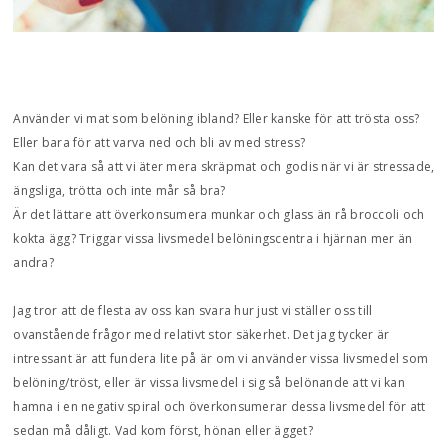
Använder vi mat som belöning ibland? Eller kanske för att trösta oss?
Eller bara för att varva ned och bli av med stress?
Kan det vara så att vi äter mera skräpmat och godis när vi är stressade,
ängsliga, trötta och inte mår så bra?
Är det lättare att överkonsumera munkar och glass än rå broccoli och
kokta ägg? Triggar vissa livsmedel belöningscentra i hjärnan mer än
andra?
Jag tror att de flesta av oss kan svara hur just vi ställer oss till
ovanstående frågor med relativt stor säkerhet. Det jag tycker är
intressant är att fundera lite på är om vi använder vissa livsmedel som
belöning/tröst, eller är vissa livsmedel i sig så belönande att vi kan
hamna i en negativ spiral och överkonsumerar dessa livsmedel för att
sedan må dåligt. Vad kom först, hönan eller ägget?