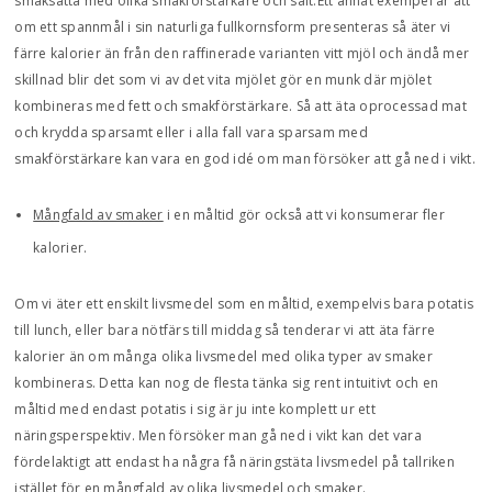
smaksatta med olika smakförstärkare och salt.Ett annat exempel är att
om ett spannmål i sin naturliga fullkornsform presenteras så äter vi
färre kalorier än från den raffinerade varianten vitt mjöl och ändå mer
skillnad blir det som vi av det vita mjölet gör en munk där mjölet
kombineras med fett och smakförstärkare. Så att äta oprocessad mat
och krydda sparsamt eller i alla fall vara sparsam med
smakförstärkare kan vara en god idé om man försöker att gå ned i vikt.
Mångfald av smaker
i en måltid gör också att vi konsumerar fler
kalorier.
Om vi äter ett enskilt livsmedel som en måltid, exempelvis bara potatis
till lunch, eller bara nötfärs till middag så tenderar vi att äta färre
kalorier än om många olika livsmedel med olika typer av smaker
kombineras. Detta kan nog de flesta tänka sig rent intuitivt och en
måltid med endast potatis i sig är ju inte komplett ur ett
näringsperspektiv. Men försöker man gå ned i vikt kan det vara
fördelaktigt att endast ha några få näringstäta livsmedel på tallriken
istället för en mångfald av olika livsmedel och smaker.