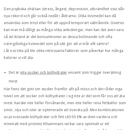
Den psykiska ohälsan (stress, ångest, depression, utbrändhet osv) slår
nya rekord och går också nedåt i åldrarna. Olika livsmedel kan då
användas som tröst eller för att uppnå temporärt välmående. Givetvis
kan man må dåligt av många olika anledningar, men kan det även vara
så att ibland är det konsumtionen av dessa belönande och ofta
näringsfattiga livsmedel som på sikt gör att vi mår allt sämre?
Låt oss titta på lite olika intressanta faktorer som påverkar hur många
kalorier vi vill äta:
Det är
inte socker och kolhydrater
ensamt som triggar överätning
mest.
Här finns det gott om studier framför allt på möss och det råder inga
tvivel om att socker och kolhydrater i sig inte är det som får oss att äta
mest. Kanske inte heller förvånande, men inte heller rena fettkällor som
smör, olja och ister är optimerade att överäta på. Men kombinationen
av processade kolhydrater och fett (40-50 E% av dem vardera och
minimalt med protein) tillsammans verkar vara optimalt ur ett