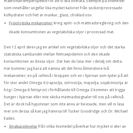
makronutrientperspektiv för att vi ska överäta. Exempel på livsmedel
som innehåller ungefär lika mycket kalorier från socker/processade
kolhydrater och fett är munkar, glass, choklad osv.
Fysiologiska mekanismer
kring aptit- och mättnadsreglering och den
ökade konsumtionen av vegetabiliska oljor i processad mat.
Den 12 april skrev jag en artikel om vegetabiliska oljor och det starka
statistiska sambandet mellan fetmaepidemin och den ökade
konsumtionen av dessa oljor. Där kan du läsa mer i detalj om detta.
Här kommer jag bara att nämna att det finns åtminstone två
mekanismer, en på cellnivå i kroppen och en i hjärnan som tyder på att
för stor andel Omega-6 (rapsolja, solrosolja, majsolja, sojabönsolja är
hög i Omega-6 fettsyror) i förhållande till Omega-3 kommer att trigga
hunger i hjärnan eller inte skicka mättnadssignaler till oss på cellnivå.
Det är dock två hypoteser som inte ännu är bevisade, men vill ni läsa
mer om dessa så kan jag hänvisa till Tucker Goodridge och Dr. Michael
Eades.
Smakupplevelse
från olika livsmedel påverkar hur mycket vi äter av