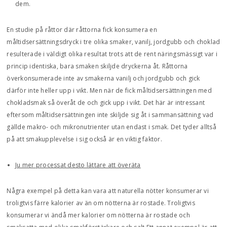
dem.
En studie på råttor där råttorna fick konsumera en
måltidsersättningsdryck i tre olika smaker, vanilj, jordgubb och choklad
resulterade i väldigt olika resultat trots att de rent näringsmässigt var i
princip identiska, bara smaken skiljde dryckerna åt. Råttorna
överkonsumerade inte av smakerna vanilj och jordgubb och gick
därför inte heller upp i vikt. Men när de fick måltidsersättningen med
chokladsmak så överåt de och gick upp i vikt. Det här är intressant
eftersom måltidsersättningen inte skiljde sig åt i sammansättning vad
gällde makro- och mikronutrienter utan endast i smak. Det tyder alltså
på att smakupplevelse i sig också är en viktig faktor.
Ju mer processat desto lättare att överäta
Några exempel på detta kan vara att naturella nötter konsumerar vi
troligtvis färre kalorier av än om nötterna är rostade. Troligtvis
konsumerar vi ändå mer kalorier om nötterna är rostade och