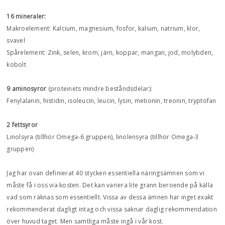
16 mineraler:
Makroelement: Kalcium, magnesium, fosfor, kalium, natrium, klor,
svavel
Spårelement: Zink, selen, krom, järn, koppar, mangan, jod, molybden,
kobolt
9 aminosyror
(proteinets mindre beståndsdelar):
Fenylalanin, histidin, isoleucin, leucin, lysin, metionin, treonin, tryptofan
2 fettsyror
Linolsyra (tillhör Omega-6 gruppen), linolensyra (tillhör Omega-3
gruppen)
Jag har ovan definierat 40 stycken essentiella näringsämnen som vi
måste få i oss via kosten. Det kan variera lite grann beroende på källa
vad som räknas som essentiellt. Vissa av dessa ämnen har inget exakt
rekommenderat dagligt intag och vissa saknar daglig rekommendation
över huvud taget. Men samtliga måste ingå i vår kost.