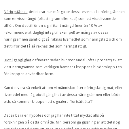
Näringstäthet,
definierar hur många av dessa essentiella näringsämnen
som en viss mängd (oftast i gram eller kcal) som ett visst livsmedel
tillför. Om det tillför en signifikant mängd (mer än 10 % av
rekommenderat dagligt intag till exempel) av många av dessa
näringsämnen samtidigt så räknas livsmedlet som näringstätt och om
det tillför det få så räknas det som näringsfattigt.
Biotillgänglighet
definierar sedan hur stor andel (ofta i procent) av ett
visst näringsämne som verkligen hamnar i kroppens blodomlopp i en
för kroppen användbar form.
Kan det vara så enkelt att om vi människor äter näringsfattig mat, eller
livsmedel med låg biotillgänglihet av dessa näringsämnen eller både
och, så kommer kroppen att signalera “fortsätt äta”?
Det är bara en hypotes och jag har inte tittat mycket alls på
forskningen på detta område. Min personliga gissning är att det nog