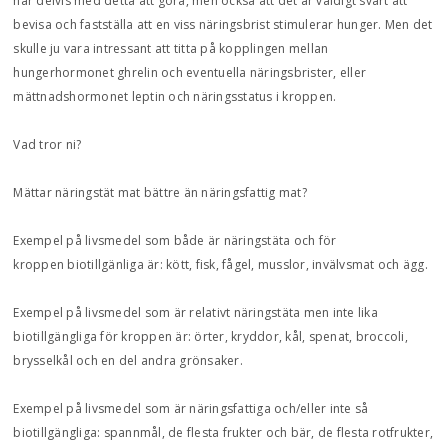
har delvis med detta att göra, men också att det är väldigt svårt att
bevisa och fastställa att en viss näringsbrist stimulerar hunger. Men det
skulle ju vara intressant att titta på kopplingen mellan
hungerhormonet ghrelin och eventuella näringsbrister, eller
mättnadshormonet leptin och näringsstatus i kroppen.
Vad tror ni?
Mättar näringstät mat bättre än näringsfattig mat?
Exempel på livsmedel som både är näringstäta och för
kroppen biotillgänliga är: kött, fisk, fågel, musslor, invälvsmat och ägg.
Exempel på livsmedel som är relativt näringstäta men inte lika
biotillgängliga för kroppen är: örter, kryddor, kål, spenat, broccoli,
brysselkål och en del andra grönsaker.
Exempel på livsmedel som är näringsfattiga och/eller inte så
biotillgängliga: spannmål, de flesta frukter och bär, de flesta rotfrukter,