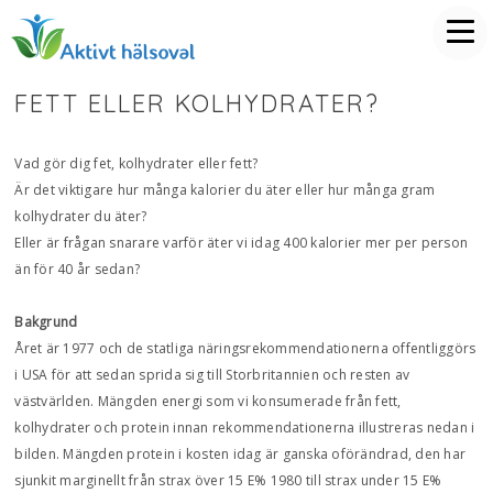
FETT ELLER KOLHYDRATER?
Vad gör dig fet, kolhydrater eller fett?
Är det viktigare hur många kalorier du äter eller hur många gram
kolhydrater du äter?
Eller är frågan snarare varför äter vi idag 400 kalorier mer per person
än för 40 år sedan?
Bakgrund
Året är 1977 och de statliga näringsrekommendationerna offentliggörs
i USA för att sedan sprida sig till Storbritannien och resten av
västvärlden. Mängden energi som vi konsumerade från fett,
kolhydrater och protein innan rekommendationerna illustreras nedan i
bilden. Mängden protein i kosten idag är ganska oförändrad, den har
sjunkit marginellt från strax över 15 E% 1980 till strax under 15 E%