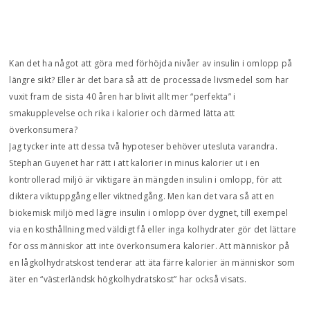
Kan det ha något att göra med förhöjda nivåer av insulin i omlopp på
längre sikt? Eller är det bara så att de processade livsmedel som har
vuxit fram de sista 40 åren har blivit allt mer “perfekta” i
smakupplevelse och rika i kalorier och därmed lätta att
överkonsumera?
Jag tycker inte att dessa två hypoteser behöver utesluta varandra.
Stephan Guyenet har rätt i att kalorier in minus kalorier ut i en
kontrollerad miljö är viktigare än mängden insulin i omlopp, för att
diktera viktuppgång eller viktnedgång. Men kan det vara så att en
biokemisk miljö med lägre insulin i omlopp över dygnet, till exempel
via en kosthållning med väldigt få eller inga kolhydrater gör det lättare
för oss människor att inte överkonsumera kalorier. Att människor på
en lågkolhydratskost tenderar att äta färre kalorier än människor som
äter en “västerländsk högkolhydratskost” har också visats.