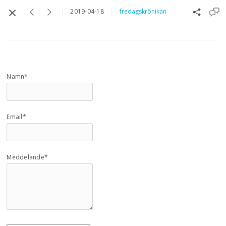
2019-04-18
fredagskrönikan
Namn*
Email*
Meddelande*