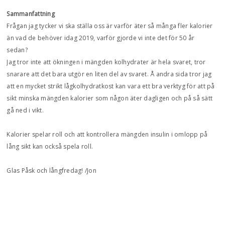
Sammanfattning
Frågan jag tycker vi ska ställa oss är varför äter så många fler kalorier
än vad de behöver idag 2019, varför gjorde vi inte det för 50 år
sedan?
Jag tror inte att ökningen i mängden kolhydrater är hela svaret, tror
snarare att det bara utgör en liten del av svaret. Å andra sida tror jag
att en mycket strikt lågkolhydratkost kan vara ett bra verktyg för att på
sikt minska mängden kalorier som någon äter dagligen och på så sätt
gå ned i vikt.
Kalorier spelar roll och att kontrollera mängden insulin i omlopp på
lång sikt kan också spela roll.
Glas Påsk och långfredag! /Jon