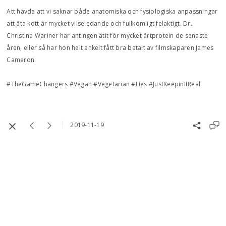
Att hävda att vi saknar både anatomiska och fysiologiska anpassningar
att äta kött är mycket vilseledande och fullkomligt felaktigt. Dr.
Christina Wariner har antingen ätit för mycket ärtprotein de senaste
åren, eller så har hon helt enkelt fått bra betalt av filmskaparen James
Cameron.
#TheGameChangers #Vegan #Vegetarian #Lies #JustKeepinItReal
2019-11-19