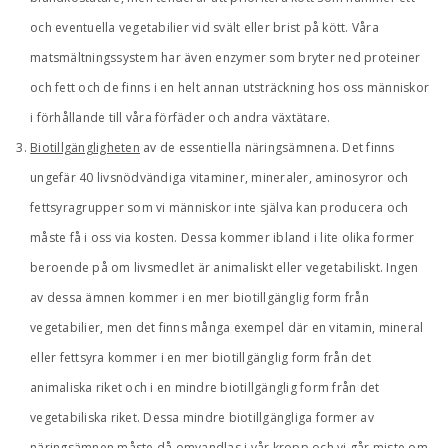
och eventuella vegetabilier vid svält eller brist på kött. Våra
matsmältningssystem har även enzymer som bryter ned proteiner
och fett och de finns i en helt annan utsträckning hos oss människor
i förhållande till våra förfäder och andra växtätare.
Biotillgängligheten
av de essentiella näringsämnena. Det finns
ungefär 40 livsnödvändiga vitaminer, mineraler, aminosyror och
fettsyragrupper som vi människor inte själva kan producera och
måste få i oss via kosten. Dessa kommer ibland i lite olika former
beroende på om livsmedlet är animaliskt eller vegetabiliskt. Ingen
av dessa ämnen kommer i en mer biotillgänglig form från
vegetabilier, men det finns många exempel där en vitamin, mineral
eller fettsyra kommer i en mer biotillgänglig form från det
animaliska riket och i en mindre biotillgänglig form från det
vegetabiliska riket. Dessa mindre biotillgängliga former av
näringsämnen måste då omvandlas i vår kropp och vi går miste om