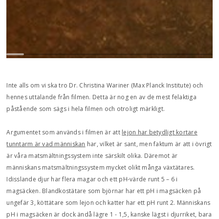
Inte alls om vi ska tro Dr. Christina Wariner (Max Planck Institute) och
hennes uttalande från filmen. Detta är nog en av de mest felaktiga
påstående som sägs i hela filmen och otroligt märkligt.
Argumentet som används i filmen är att
lejon har betydligt kortare
tunntarm är vad människan
har, vilket är sant, men faktum är att i övrigt
är våra matsmältningssystem inte särskilt olika. Däremot är
människans matsmältningssystem mycket olikt många växtätares.
Idisslande djur har flera magar och ett pH-värde runt 5 – 6 i
magsäcken. Blandkostätare som björnar har ett pH i magsäcken på
ungefär 3, köttätare som lejon och katter har ett pH runt 2. Människans
pH i magsäcken är dock ändå lägre 1 - 1,5, kanske lägst i djurriket, bara