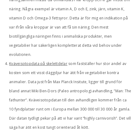
näring. Några exempel är vitamin A, D och E, zink, järn, vitamin K,
vitamin D och Omega-3 fettsyror. Detta är för mig en indikation på
var ifrån våra kroppar är van att få sin näring. Den mest
biotillgängliga näringen finns i animaliska produkter, men
vegetabilier har säkerligen kompletterat detta vid behov under
evolutionen.
Kväveisotopdata på skelettdelar
som fastställer hur stor andel av
kosten som ett visst däggdjur har ätit från vegetabilier kontra
animalier. Data just från Max Planck Insitute, ligger till grund för
bland annat Miki Ben-Dors (Paleo antropolog) avhandling, ”Man: The
fathunter”. Kväveisotopdatan till den avhandligen kommer från ca
10 fyndplatser runt om i Europa mellan 300 000 till 30 000 år gamla.
Där datan tydligt pekar på att vi har varit ”highly carnivorish”. Det vill
säga har ätit en kost tungt orienterad åt kött.