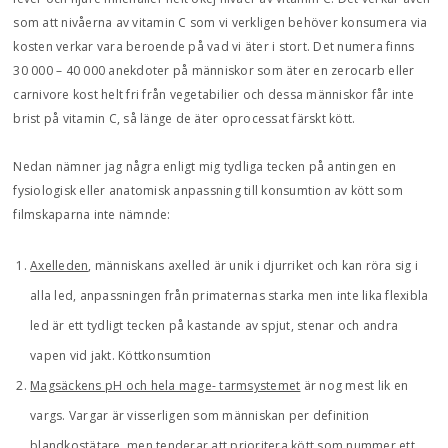
som att nivåerna av vitamin C som vi verkligen behöver konsumera via
kosten verkar vara beroende på vad vi äter i stort. Det numera finns
30 000 – 40 000 anekdoter på människor som äter en zerocarb eller
carnivore kost helt fri från vegetabilier och dessa människor får inte
brist på vitamin C, så länge de äter oprocessat färskt kött.
Nedan nämner jag några enligt mig tydliga tecken på antingen en
fysiologisk eller anatomisk anpassning till konsumtion av kött som
filmskaparna inte nämnde:
Axelleden
, människans axelled är unik i djurriket och kan röra sig i
alla led, anpassningen från primaternas starka men inte lika flexibla
led är ett tydligt tecken på kastande av spjut, stenar och andra
vapen vid jakt. Köttkonsumtion
Magsäckens pH och hela mage- tarmsystemet
är nog mest lik en
vargs. Vargar är visserligen som människan per definition
blandkostätare, men tenderar att prioritera kött som nummer ett