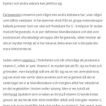
hyenor och andra asätare kan jämföra sig.
Färgseendet
omnämns som något inte andra köttätare har, utan något
som tillhör växtätare. Vi härstammar dock från en grupp människoapor
kallade primater som var växt och fruktätare för 5 - 6 miljoner år sedan
med ett färgseende. Vi är per definition blandkostätare och det vore
evolutionärt ofördelaktigt att tappa vårt färgseende, vilket innebär att
det är mycket rimligt att vi har bevarat detta även när vi började äta
mera köttorienterat.
Sedan nämns
vitamin-C
i förbifarten och vår oförmåga att producera
vitamin-C, vilket är sant. Vitamin C är mycket lätt att få i sig via frukt och
grönsaker, men betydligt svårare att få i sig via en ren animalisk kost.
Jag vet dock inte varför detta används som ett argument då det är
vedertaget att vi är blandkostätare och troligtvis alltid har inkluderat
en del vegetabilier i kosten under säsong. Men vi vet också att
skörbjugg (sjukdom som orsakas av brist på vitamin-C) kunde botas
genom att äta färskt kött. Kött innehåller alltså små mängder vitamin C,
lever och njure innehåller helt okej nivåer av vitamin-C. Det verkar även