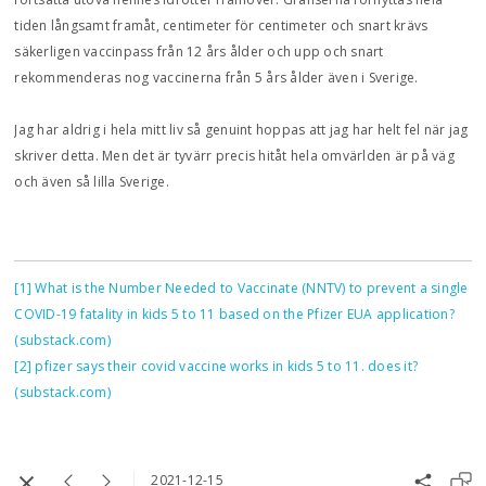
tiden långsamt framåt, centimeter för centimeter och snart krävs
säkerligen vaccinpass från 12 års ålder och upp och snart
rekommenderas nog vaccinerna från 5 års ålder även i Sverige.
Jag har aldrig i hela mitt liv så genuint hoppas att jag har helt fel när jag
skriver detta. Men det är tyvärr precis hitåt hela omvärlden är på väg
och även så lilla Sverige.
[1]
What is the Number Needed to Vaccinate (NNTV) to prevent a single
COVID-19 fatality in kids 5 to 11 based on the Pfizer EUA application?
(substack.com)
[2]
pfizer says their covid vaccine works in kids 5 to 11. does it?
(substack.com)
2021-12-15