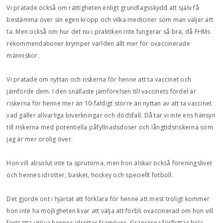
Vi pratade också om rättigheten enligt grundlagsskydd att själv få
bestämma över sin egen kropp och vilka mediciner som man väljer att
ta. Men också om hur det nu i praktiken inte fungerar så bra, då FHMs
rekommendationer krymper världen allt mer för ovaccinerade
människor.
Vi pratade om nyttan och riskerna för henne att ta vaccinet och
jämförde dem. I den snällaste jämförelsen till vaccinets fördel är
riskerna för henne mer än 10-faldigt större än nyttan av att ta vaccinet
vad gäller allvarliga biverkningar och dödsfall. Då tar vi inte ens hänsyn
till riskerna med potentiella påfyllnadsdoser och långtidsriskerna som
jag är mer orolig över.
Hon vill absolut inte ta sprutorna, men hon älskar också föreningslivet
och hennes idrotter, basket, hockey och speciellt fotboll.
Det gjorde ont i hjärtat att förklara för henne att mest troligt kommer
hon inte ha möjligheten kvar att välja att förbli ovaccinerad om hon vill
fortsätta utöva hennes idrotter framöver. Gränserna förflyttas hela