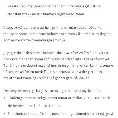
orsaker och mängden sömn per natt, noterade lägst risk för
dödsfall strax under 7 timmars registrerad sömn.
Viktigt också att notera att hur gammal en människa är påverkar
mängden sömn som denne behöver och även vilka timmar av dygnet
som är mest effektiva/naturliga att sova.
Ju yngre du är desto mer behöver du sova, efter 25 års ålder verkar
dock inte mängden sömn som krävs per dygn inte variera så mycket.
Tonåringars melatoninutsöndring för insomning verkar komma senare
på kvällen än för en medelålders människa. Och äldre personers
melatoninutsöndring kommer något tidigare på kvällen.
Det betyder om jag ska gissa lite och generalisera mycket att en
Tonårings mest naturliga sömntimmar är mellan 23:00 - 09:00 och
de behöver kanske 8 - 10 timmar.
En människa i medelålderns mest naturliga sömntimmar är då grovt