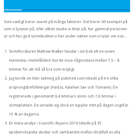
Som vanligt beror svaret på många faktorer. Det beror till exempel på
vem vi lyssnar på, eller vilken studie vi tittar på, hur gammal personen
är och hur god sömnkvalitet vi har under natten som vi talar om osv…
Sömnforskaren Mathew Walker hävdar i sin bok att en vuxen
människa i medelåldern borde sova någonstans mellan 7.5 – 8
timmar för att må så bra som möjligt.
Jag körde en liten sökning på pubmed som tittade på tre olika
ursprungsbefolkningar (Hadza, Kalahari San och Tsimane). De
registrerade i genomsnitt 6,4 timmars sömn och 7,6 timmar i
sömnplatsen. De unnade sig dock en tupplur mitt på dagen ungefär
15 % av dagarna.
En meta-analys i
Scientific Reports
2016 tittade på 35
epidemologiska studier och sambandet mellan dödsfall av alla