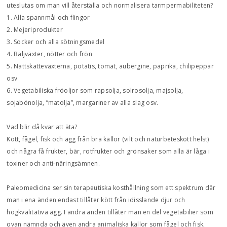
uteslutas om man vill återställa och normalisera tarmpermabiliteten?
1. Alla spannmål och flingor
2. Mejeriprodukter
3. Socker och alla sötningsmedel
4. Baljväxter, nötter och frön
5. Nattskatteväxterna, potatis, tomat, aubergine, paprika, chilipeppar
osv
6. Vegetabiliska fröoljor som rapsolja, solrosolja, majsolja,
sojabönolja, ”matolja”, margariner av alla slag osv.
Vad blir då kvar att äta?
Kött, fågel, fisk och ägg från bra källor (vilt och naturbeteskött helst)
och några få frukter, bär, rotfrukter och grönsaker som alla är låga i
toxiner och anti-näringsämnen.
Paleomedicina ser sin terapeutiska kosthållning som ett spektrum där
man i ena änden endast tillåter kött från idisslande djur och
högkvalitativa ägg. I andra änden tillåter man en del vegetabilier som
ovan nämnda och även andra animaliska källor som fågel och fisk,