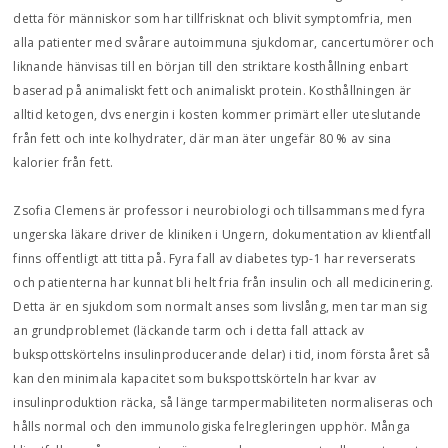
detta för människor som har tillfrisknat och blivit symptomfria, men
alla patienter med svårare autoimmuna sjukdomar, cancertumörer och
liknande hänvisas till en början till den striktare kosthållning enbart
baserad på animaliskt fett och animaliskt protein. Kosthållningen är
alltid ketogen, dvs energin i kosten kommer primärt eller uteslutande
från fett och inte kolhydrater, där man äter ungefär 80 % av sina
kalorier från fett.
Zsofia Clemens är professor i neurobiologi och tillsammans med fyra
ungerska läkare driver de kliniken i Ungern, dokumentation av klientfall
finns offentligt att titta på. Fyra fall av diabetes typ-1 har reverserats
och patienterna har kunnat bli helt fria från insulin och all medicinering.
Detta är en sjukdom som normalt anses som livslång, men tar man sig
an grundproblemet (läckande tarm och i detta fall attack av
bukspottskörtelns insulinproducerande delar) i tid, inom första året så
kan den minimala kapacitet som bukspottskörteln har kvar av
insulinproduktion räcka, så länge tarmpermabiliteten normaliseras och
hålls normal och den immunologiska felregleringen upphör. Många