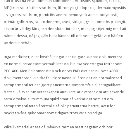
kan också ha en autoimmun komponent. Addisons sjukdom, celialki,
ME (kroniskt trötthetssyndrom, fibromyalgi, alopecia, dermatomyositis
, sjögrens syndrom, perniciös anemi, hemolytisk anemi polymosit,
primär gallcirros, sklerodonermi, uveit, vitiligo, granulomatös polangit.
Listan är väldigt lång och den slutar inte här, men jag nöjer mig med att
nämna dessa, då jag själv bara känner till och vet ungefär vad hälften
av dem innebär.
Inga mediciner, eller kosthållningar har tidigare kunnat dokumentera
en normaliserad tarmpermabilitet via kliniska vedertagna tester som
PEG-400. Men Paleomedicina och deras PKD diet har nu över 4000
dokumenterade kliniska fall de senaste 10 åren där en normaliserad
tarmpermabilitet har gjort patienterna symptomfria eller signifikant
bättre. Så även om vetenskapen ännu inte är överens om att läckande
tarm orsakar autoimmuna sjukdomar så verkar det som att om
tarmpermabiliteten återställs så blir patienterna bättre, även för
mycket svåra sjukdomar som tidigare trots vara obotliga.
Vilka livsmedel anses då påverka tarmen mest negativt och bör