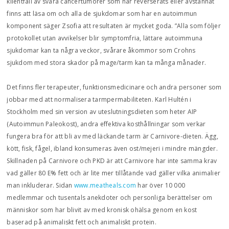
klientfall av svåra cancertumörer som har reverserats eller avstannat
finns att läsa om och alla de sjukdomar som har en autoimmun
komponent säger Zsofia att resultaten är mycket goda. ”Alla som följer
protokollet utan avvikelser blir symptomfria, lättare autoimmuna
sjukdomar kan ta några veckor, svårare åkommor som Crohns
sjukdom med stora skador på mage/tarm kan ta många månader.
Det finns fler terapeuter, funktionsmedicinare och andra personer som
jobbar med att normalisera tarmpermabiliteten. Karl Hultén i
Stockholm med sin version av uteslutningsdieten som heter AIP
(Autoimmun Paleokost), andra effektiva kosthållningar som verkar
fungera bra för att bli av med läckande tarm är Carnivore-dieten. Ägg,
kött, fisk, fågel, ibland konsumeras även ost/mejeri i mindre mängder.
Skillnaden på Carnivore och PKD är att Carnivore har inte samma krav
vad gäller 80 E% fett och är lite mer tillåtande vad gäller vilka animalier
man inkluderar. Sidan
www.meatheals.com
har över 10 000
medlemmar och tusentals anekdoter och personliga berättelser om
människor som har blivit av med kronisk ohälsa genom en kost
baserad på animaliskt fett och animaliskt protein.