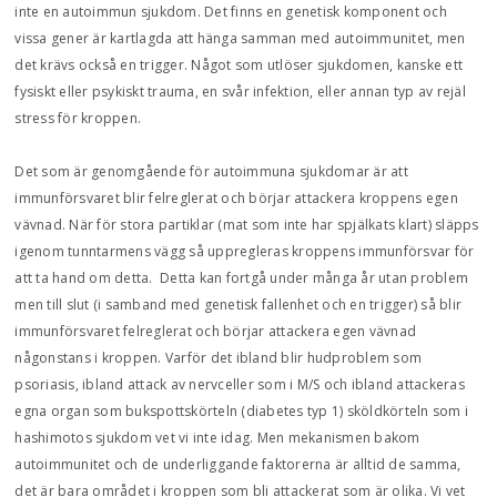
inte en autoimmun sjukdom. Det finns en genetisk komponent och
vissa gener är kartlagda att hänga samman med autoimmunitet, men
det krävs också en trigger. Något som utlöser sjukdomen, kanske ett
fysiskt eller psykiskt trauma, en svår infektion, eller annan typ av rejäl
stress för kroppen.
Det som är genomgående för autoimmuna sjukdomar är att
immunförsvaret blir felreglerat och börjar attackera kroppens egen
vävnad. När för stora partiklar (mat som inte har spjälkats klart) släpps
igenom tunntarmens vägg så uppregleras kroppens immunförsvar för
att ta hand om detta. Detta kan fortgå under många år utan problem
men till slut (i samband med genetisk fallenhet och en trigger) så blir
immunförsvaret felreglerat och börjar attackera egen vävnad
någonstans i kroppen. Varför det ibland blir hudproblem som
psoriasis, ibland attack av nervceller som i M/S och ibland attackeras
egna organ som bukspottskörteln (diabetes typ 1) sköldkörteln som i
hashimotos sjukdom vet vi inte idag. Men mekanismen bakom
autoimmunitet och de underliggande faktorerna är alltid de samma,
det är bara området i kroppen som bli attackerat som är olika. Vi vet