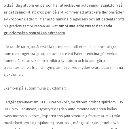
också idag att om en person har utvecklat en autoimmuns sjukdom så
är det sannolikt att kroppen på sikt kommer att attackera fler områden
av kroppen (leder till fler autoimmuna diagnoser) och att patienter ofta
bli gradvis sämre resten av livet
om vi inte adresserar den enda
grundorsaken som vi kan adressera
.
Läckande tarm, att återställa tarmpermabiliteten till en normal grad
som den ungerska gruppen av läkare vid Paleomedicina gör verkar
komma åt rotorsaken och mildra symptom och ibland göra
patienterna helt fria från symptom även vid mycket svåra autoimmuna
sjukdomar.
Exempel på autoimmuna sjukdomar:
Ledgångsreumatism, SLE, Ulcerös kolit, bechtrew, crohns sjukdom, IBS,
IBD, M/S, Parkinson, Hypotyreos (den autoimmuna varianten kallas
hashimotos sjukdom), hypertyreos (autoimmun giftstruma), MG (svår
muskelnedbrytningssjukdom), psoriasis, många allergier, hudbesvär