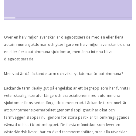
Över en halv miljon svenskar är diagnostiserade med en eller flera
autoimmuna sjukdomar och ytterligare en halv miljon svenskar tros ha
en eller flera autoimmuna sjukdomar, men ännu inte ha blivit
diagnostiserade.
Men vad är då läckande tarm och vilka sjukdomar är autoimmuna?
Läckande tarm (leaky gut på engelska) är ett begrepp som har funnits i
vetenskaplig litteratur länge och associationen med autoimmuna
sjukdomar finns sedan länge dokumenterad. Läckande tarm innebär
att tunntarmens permabilitet (genomsläpplighet) har ökat och
tarmväggen släpper nu igenom för stora partiklar till omkringliggande
vävnad och ut i blodomloppet. De flesta människor som lever en
västerländsk livsstil har en ökad tarmpermabilitet, men alla utvecklar