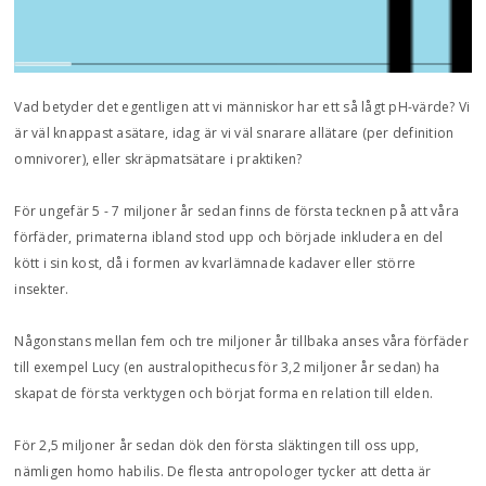
Vad betyder det egentligen att vi människor har ett så lågt pH-värde? Vi
är väl knappast asätare, idag är vi väl snarare allätare (per definition
omnivorer), eller skräpmatsätare i praktiken?
För ungefär 5 - 7 miljoner år sedan finns de första tecknen på att våra
förfäder, primaterna ibland stod upp och började inkludera en del
kött i sin kost, då i formen av kvarlämnade kadaver eller större
insekter.
Någonstans mellan fem och tre miljoner år tillbaka anses våra förfäder
till exempel Lucy (en australopithecus för 3,2 miljoner år sedan) ha
skapat de första verktygen och börjat forma en relation till elden.
För 2,5 miljoner år sedan dök den första släktingen till oss upp,
nämligen homo habilis. De flesta antropologer tycker att detta är