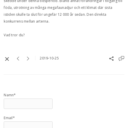
skedde under denna tidsperiod. Bland annat förändringar i tillgång till
föda, utrotning av många megafaunadjur och ett klimat där sista
istiden skulle ta slut för ungefär 12 000 år sedan. Den direkta
konkurrens mellan arterna.
Vad tror du?
2019-10-25
Namn*
Email*