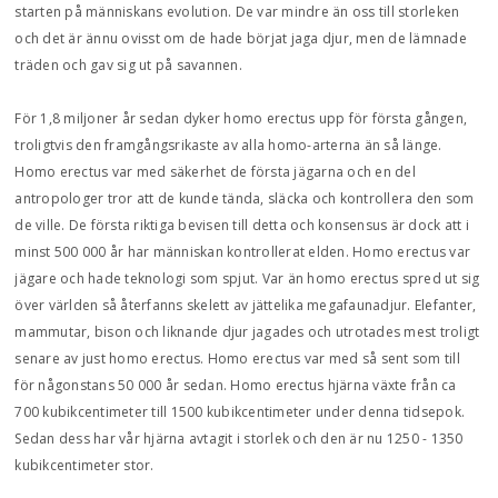
starten på människans evolution. De var mindre än oss till storleken
och det är ännu ovisst om de hade börjat jaga djur, men de lämnade
träden och gav sig ut på savannen.
För 1,8 miljoner år sedan dyker homo erectus upp för första gången,
troligtvis den framgångsrikaste av alla homo-arterna än så länge.
Homo erectus var med säkerhet de första jägarna och en del
antropologer tror att de kunde tända, släcka och kontrollera den som
de ville. De första riktiga bevisen till detta och konsensus är dock att i
minst 500 000 år har människan kontrollerat elden. Homo erectus var
jägare och hade teknologi som spjut. Var än homo erectus spred ut sig
över världen så återfanns skelett av jättelika megafaunadjur. Elefanter,
mammutar, bison och liknande djur jagades och utrotades mest troligt
senare av just homo erectus. Homo erectus var med så sent som till
för någonstans 50 000 år sedan. Homo erectus hjärna växte från ca
700 kubikcentimeter till 1500 kubikcentimeter under denna tidsepok.
Sedan dess har vår hjärna avtagit i storlek och den är nu 1250 - 1350
kubikcentimeter stor.