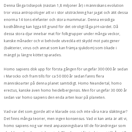
Denna långa tidsepok (nästan 1,8 miljoner år) i människans evolution
tror vissa antropologer att vi i stor utsträckning har jagat och ätit dessa
enorma 14 tons elefanter och stora mammutar. Denna ensidiga
kosthållning kan ligga till grund för det otroligt låga pH-värdet. Då
dessa stora djur innebar mat för folkgrupper under många veckor,
kanske månader och vi behövde utveckla ett skydd mot patogener
(bakterier, virus och annat som kan främja sjukdom) som ökade i
mängd ju längre köttet sparades.
Homo sapiens dök upp för första gången för ungefär 300 000 år sedan
i Marocko och fram tills för ca 50 000 år sedan fanns flera
människoarter på denna planet samtidigt. Homo Neandertal, homo
erectus, kanske även homo heidelbergensis. Men för ungefär 30 000 år
sedan var homo sapiens den enda arten kvar på planeten.
Vad var det som gjorde att vi klarade oss och inte våra nära släktingar?
Det finns många teorier, men ingen konsensus. Vad vi kan anta är att vi,
homo sapiens nog var mest anpassningsbara till de förändringar som