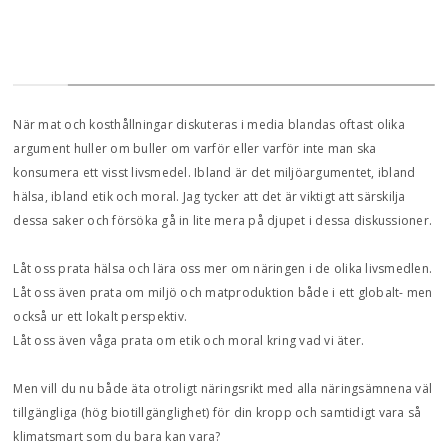
När mat och kosthållningar diskuteras i media blandas oftast olika
argument huller om buller om varför eller varför inte man ska
konsumera ett visst livsmedel. Ibland är det miljöargumentet, ibland
hälsa, ibland etik och moral. Jag tycker att det är viktigt att särskilja
dessa saker och försöka gå in lite mera på djupet i dessa diskussioner.
Låt oss prata hälsa och lära oss mer om näringen i de olika livsmedlen.
Låt oss även prata om miljö och matproduktion både i ett globalt- men
också ur ett lokalt perspektiv.
Låt oss även våga prata om etik och moral kring vad vi äter.
Men vill du nu både äta otroligt näringsrikt med alla näringsämnena väl
tillgängliga (hög biotillgänglighet) för din kropp och samtidigt vara så
klimatsmart som du bara kan vara?