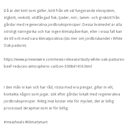
Då är det kött som gäller, kött från ett väl fungerande ekosystem,
älgkött, renkött, vildfångad fisk, tjäder, nöt-, lamm- och griskött från
gårdar med regenerativa jordbruksprinciper. Dessa livsmedel är alla
otroligt näringsrika och har ingen klimatpåverkan, eller i vissa fall kan
de till och med vara klimatpositiva (läs mer om jordbrukandet i White
Oak pasture).
https://www.prnewswire.com/news-releases/study-white-oak-pastures-
beef-reduces-atmospheric-carbon-300841416.html
I den mån ni kan och har råd, rösta med era pengar, gillar ni vilt,
kontakta någon som jagar, sök efter gårdar lokalt med regenerativa
jordbruksprincper. Riktig mat kostar inte för mycket, det är billig
processad skräpmat som är för billig.
#meatheals #klimatsmart