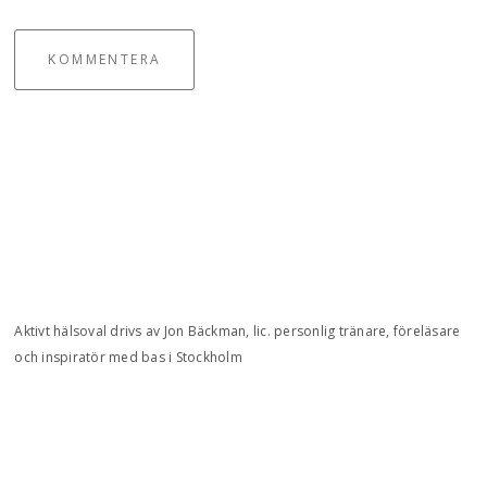
KOMMENTERA
Aktivt hälsoval drivs av Jon Bäckman, lic. personlig tränare, föreläsare
och inspiratör med bas i Stockholm
Integritetspolicy
Kontakt