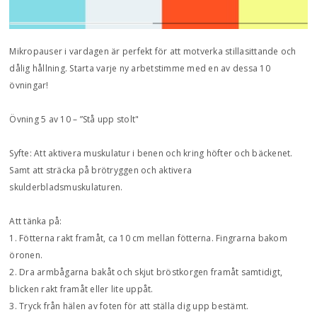
Mikropauser i vardagen är perfekt för att motverka stillasittande och
dålig hållning. Starta varje ny arbetstimme med en av dessa 10
övningar!
Övning 5 av 10 – ”Stå upp stolt"
Syfte: Att aktivera muskulatur i benen och kring höfter och bäckenet.
Samt att sträcka på brötryggen och aktivera
skulderbladsmuskulaturen.
Att tänka på:
1. Fötterna rakt framåt, ca 10 cm mellan fötterna. Fingrarna bakom
öronen.
2. Dra armbågarna bakåt och skjut bröstkorgen framåt samtidigt,
blicken rakt framåt eller lite uppåt.
3. Tryck från hälen av foten för att ställa dig upp bestämt.