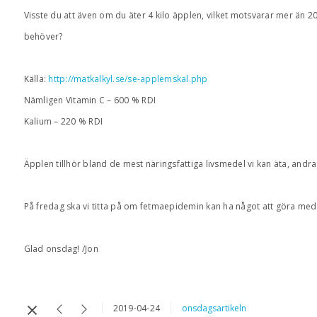
Visste du att även om du äter 4 kilo äpplen, vilket motsvarar mer än 2
behöver?
Källa:
http://matkalkyl.se/se-applemskal.php
Nämligen Vitamin C – 600 % RDI
Kalium – 220 % RDI
Äpplen tillhör bland de mest näringsfattiga livsmedel vi kan äta, andra
På fredag ska vi titta på om fetmaepidemin kan ha något att göra med att
Glad onsdag! /Jon
2019-04-24
onsdagsartikeln