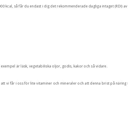
000 kcal, så får du endast i dig det rekommenderade dagliga intaget (RDI) av
 exempel är läsk, vegetabiliska oljor, godis, kakor och så vidare.
 vi får i oss för lite vitaminer och mineraler och att denna brist på näring sk