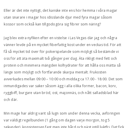
Eller är det inte nyttigt, det kanske inte ens hör hemma i våra magar
utan snarare i magar hos idisslande djur med fyra magar såsom
kossor som också kan tillgodogöra sig fibrer som näring?
Jag blev extra nyfiken efter en vistelse i Las Vegas där jag och några
vänner levde på en mycket fiberfattig kost under en veckas tid. För att
få så mycket tid över för pokerspelande som möjligt så bestämde vi
oss för att äta maximalt två gånger per dag. Äta rikligt med fett och
protein och minimera mängden kolhydrater för att hålla oss mätta så
länge som möjligt och fortfarande skarpa mentalt. Frukosten
avverkades mellan 09:00 – 10:00 och middag ca 17.00 - 18:00. Det som
inmundigades var saker såsom ägg i alla olika former, bacon, korv,
ryggbiff, burgare utan bröd, ost, majonnäs, och nått salladsblad här
och där.
Min mage har aldrig varit så lugn som under denna vecka, avföringen
var väldigt regelbunden (1 gång om dagen varje morgon, tog 5
sekunder), konsistensen fast men inte hård och näst intill luktfri. Det fick