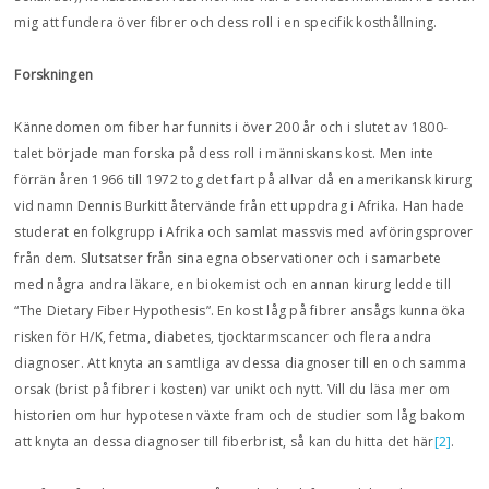
mig att fundera över fibrer och dess roll i en specifik kosthållning.
Forskningen
Kännedomen om fiber har funnits i över 200 år och i slutet av 1800-
talet började man forska på dess roll i människans kost. Men inte
förrän åren 1966 till 1972 tog det fart på allvar då en amerikansk kirurg
vid namn Dennis Burkitt återvände från ett uppdrag i Afrika. Han hade
studerat en folkgrupp i Afrika och samlat massvis med avföringsprover
från dem. Slutsatser från sina egna observationer och i samarbete
med några andra läkare, en biokemist och en annan kirurg ledde till
“The Dietary Fiber Hypothesis”. En kost låg på fibrer ansågs kunna öka
risken för H/K, fetma, diabetes, tjocktarmscancer och flera andra
diagnoser. Att knyta an samtliga av dessa diagnoser till en och samma
orsak (brist på fibrer i kosten) var unikt och nytt. Vill du läsa mer om
historien om hur hypotesen växte fram och de studier som låg bakom
att knyta an dessa diagnoser till fiberbrist, så kan du hitta det här
[2]
.