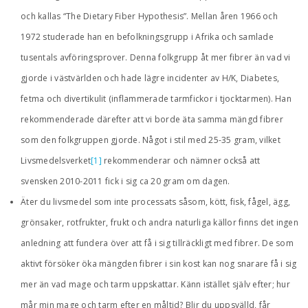
och kallas “The Dietary Fiber Hypothesis”. Mellan åren 1966 och
1972 studerade han en befolkningsgrupp i Afrika och samlade
tusentals avföringsprover. Denna folkgrupp åt mer fibrer än vad vi
gjorde i västvärlden och hade lägre incidenter av H/K, Diabetes,
fetma och divertikulit (inflammerade tarmfickor i tjocktarmen). Han
rekommenderade därefter att vi borde äta samma mängd fibrer
som den folkgruppen gjorde. Något i stil med 25-35 gram, vilket
Livsmedelsverket
[1]
rekommenderar och nämner också att
svensken 2010-2011 fick i sig ca 20 gram om dagen.
Äter du livsmedel som inte processats såsom, kött, fisk, fågel, ägg,
grönsaker, rotfrukter, frukt och andra naturliga källor finns det ingen
anledning att fundera över att få i sig tillräckligt med fibrer. De som
aktivt försöker öka mängden fibrer i sin kost kan nog snarare få i sig
mer än vad mage och tarm uppskattar. Känn istället själv efter; hur
mår min mage och tarm efter en måltid? Blir du uppsvälld, får