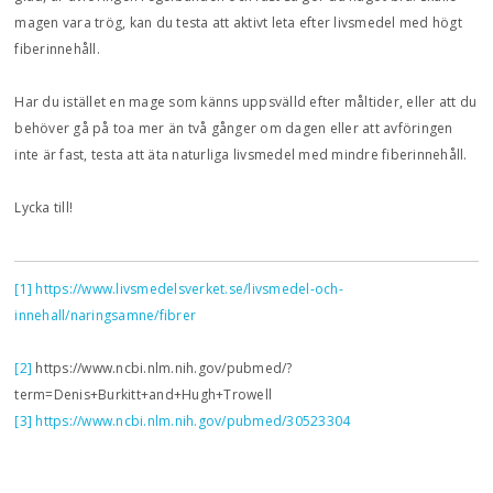
magen vara trög, kan du testa att aktivt leta efter livsmedel med högt
fiberinnehåll.
Har du istället en mage som känns uppsvälld efter måltider, eller att du
behöver gå på toa mer än två gånger om dagen eller att avföringen
inte är fast, testa att äta naturliga livsmedel med mindre fiberinnehåll.
Lycka till!
[1]
https://www.livsmedelsverket.se/livsmedel-och-
innehall/naringsamne/fibrer
[2]
https://www.ncbi.nlm.nih.gov/pubmed/?
term=Denis+Burkitt+and+Hugh+Trowell
[3]
https://www.ncbi.nlm.nih.gov/pubmed/30523304