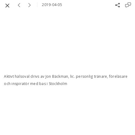
2019-04-05
Aktivt hälsoval drivs av Jon Bäckman, lic. personlig tränare, föreläsare
och inspiratör med bas i Stockholm
Integritetspolicy
Kontakt