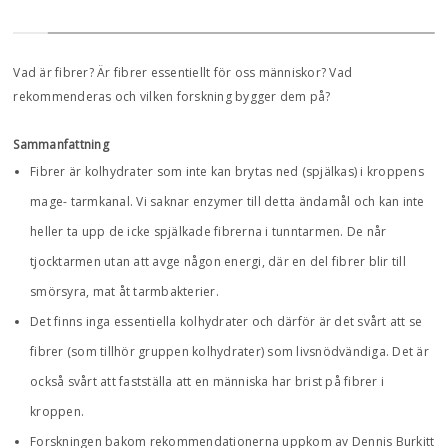
Vad är fibrer? Är fibrer essentiellt för oss människor? Vad
rekommenderas och vilken forskning bygger dem på?
Sammanfattning
Fibrer är kolhydrater som inte kan brytas ned (spjälkas) i kroppens
mage- tarmkanal. Vi saknar enzymer till detta ändamål och kan inte
heller ta upp de icke spjälkade fibrerna i tunntarmen. De når
tjocktarmen utan att avge någon energi, där en del fibrer blir till
smörsyra, mat åt tarmbakterier.
Det finns inga essentiella kolhydrater och därför är det svårt att se
fibrer (som tillhör gruppen kolhydrater) som livsnödvändiga. Det är
också svårt att fastställa att en människa har brist på fibrer i
kroppen.
Forskningen bakom rekommendationerna uppkom av Dennis Burkitt