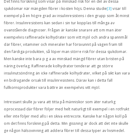
Det finns forskning som visar på minskad risk för en del av dessa
sjukdomar när mängden fibrer i kosten höjs. Denna studie
[3]
visar till
exempel på en högre grad av insulinresistens i den grupp som åt minst
fibrer. Insulinresistens kan sedan i sin tur kopplas till många av
ovanstående diagnoser. Frågan är kanske snarare att om man äter
exempelvis raffinerade kolhydrater som vitt mjöl och andra spannmål
där fibrer, vitaminer och mineraler har försvunnit på vägen fram till
den färdiga produkten, så löper man större risk för dessa sjukdomar.
Men kanske inte bara p g a av minskad mängd fibrer utan bristen på
näring överlag. Raffinerade kolhydrater tenderar att ge större
insulinutsöndring än icke raffinerade kolhydrater, vilket på sikt kan vara
en bidragande orsak till insulinresistens. Därav kan i detta fall
fullkornsprodukter vara bättre än exempelvis vitt mjöl.
Intressant skulle ju vara att titta på människor som äter naturlig
oprocessad där fibrer följer med helt naturligt till exempel i en rotfrukt
eller inte följer med alls i en skiva entrecote. Kanske har någon koll på
om det finns forskning på detta. Min gissning är dock att det inte skulle
ge någon hälsovinning att addera fibrer till dessa typer av livsmedel.