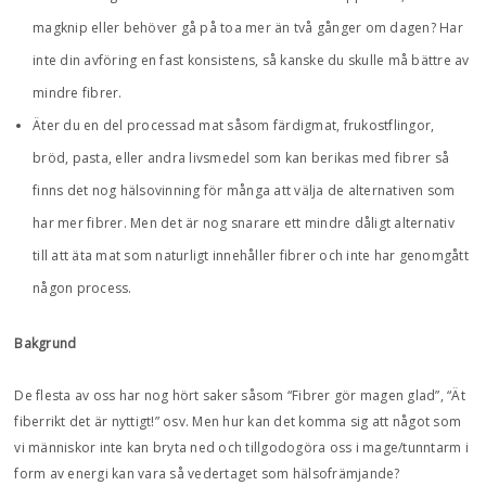
magknip eller behöver gå på toa mer än två gånger om dagen? Har
inte din avföring en fast konsistens, så kanske du skulle må bättre av
mindre fibrer.
Äter du en del processad mat såsom färdigmat, frukostflingor,
bröd, pasta, eller andra livsmedel som kan berikas med fibrer så
finns det nog hälsovinning för många att välja de alternativen som
har mer fibrer. Men det är nog snarare ett mindre dåligt alternativ
till att äta mat som naturligt innehåller fibrer och inte har genomgått
någon process.
Bakgrund
De flesta av oss har nog hört saker såsom “Fibrer gör magen glad”, “Ät
fiberrikt det är nyttigt!” osv. Men hur kan det komma sig att något som
vi människor inte kan bryta ned och tillgodogöra oss i mage/tunntarm i
form av energi kan vara så vedertaget som hälsofrämjande?