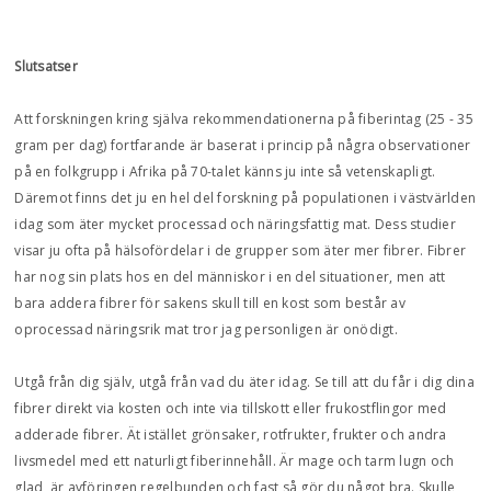
Slutsatser
Att forskningen kring själva rekommendationerna på fiberintag (25 - 35
gram per dag) fortfarande är baserat i princip på några observationer
på en folkgrupp i Afrika på 70-talet känns ju inte så vetenskapligt.
Däremot finns det ju en hel del forskning på populationen i västvärlden
idag som äter mycket processad och näringsfattig mat. Dess studier
visar ju ofta på hälsofördelar i de grupper som äter mer fibrer. Fibrer
har nog sin plats hos en del människor i en del situationer, men att
bara addera fibrer för sakens skull till en kost som består av
oprocessad näringsrik mat tror jag personligen är onödigt.
Utgå från dig själv, utgå från vad du äter idag. Se till att du får i dig dina
fibrer direkt via kosten och inte via tillskott eller frukostflingor med
adderade fibrer. Ät istället grönsaker, rotfrukter, frukter och andra
livsmedel med ett naturligt fiberinnehåll. Är mage och tarm lugn och
glad, är avföringen regelbunden och fast så gör du något bra. Skulle