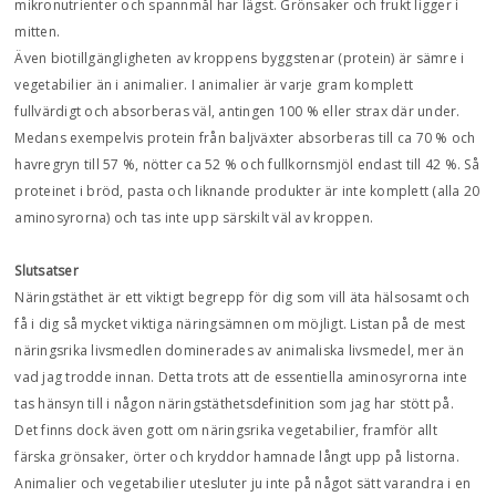
mikronutrienter och spannmål har lägst. Grönsaker och frukt ligger i
mitten.
Även biotillgängligheten av kroppens byggstenar (protein) är sämre i
vegetabilier än i animalier. I animalier är varje gram komplett
fullvärdigt och absorberas väl, antingen 100 % eller strax där under.
Medans exempelvis protein från baljväxter absorberas till ca 70 % och
havregryn till 57 %, nötter ca 52 % och fullkornsmjöl endast till 42 %. Så
proteinet i bröd, pasta och liknande produkter är inte komplett (alla 20
aminosyrorna) och tas inte upp särskilt väl av kroppen.
Slutsatser
Näringstäthet är ett viktigt begrepp för dig som vill äta hälsosamt och
få i dig så mycket viktiga näringsämnen om möjligt. Listan på de mest
näringsrika livsmedlen dominerades av animaliska livsmedel, mer än
vad jag trodde innan. Detta trots att de essentiella aminosyrorna inte
tas hänsyn till i någon näringstäthetsdefinition som jag har stött på.
Det finns dock även gott om näringsrika vegetabilier, framför allt
färska grönsaker, örter och kryddor hamnade långt upp på listorna.
Animalier och vegetabilier utesluter ju inte på något sätt varandra i en