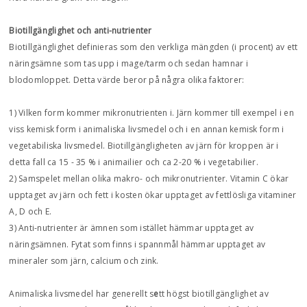
Biotillgänglighet och anti-nutrienter
Biotillgänglighet definieras som den verkliga mängden (i procent) av ett
näringsämne som tas upp i mage/tarm och sedan hamnar i
blodomloppet. Detta värde beror på några olika faktorer:
1) Vilken form kommer mikronutrienten i. Järn kommer till exempel i en
viss kemisk form i animaliska livsmedel och i en annan kemisk form i
vegetabiliska livsmedel. Biotillgängligheten av järn för kroppen är i
detta fall ca 15 - 35 % i animailier och ca 2-20 % i vegetabilier.
2) Samspelet mellan olika makro- och mikronutrienter. Vitamin C ökar
upptaget av järn och fett i kosten ökar upptaget av fettlösliga vitaminer
A, D och E.
3) Anti-nutrienter är ämnen som istället hämmar upptaget av
näringsämnen. Fytat som finns i spannmål hämmar upptaget av
mineraler som järn, calcium och zink.
Animaliska livsmedel har generellt s
e
tt högst biotillgänglighet av