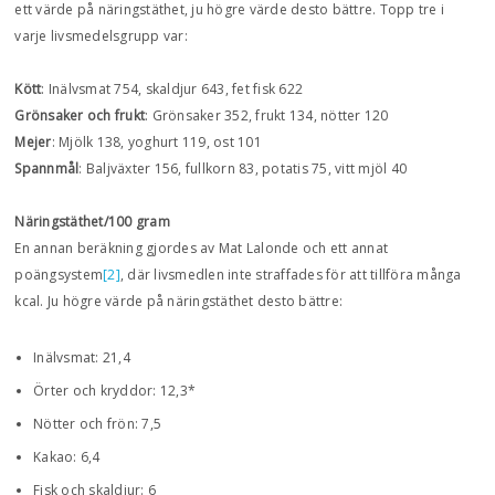
ett värde på näringstäthet, ju högre värde desto bättre. Topp tre i
varje livsmedelsgrupp var:
Kött
: Inälvsmat 754, skaldjur 643, fet fisk 622
Grönsaker och frukt
: Grönsaker 352, frukt 134, nötter 120
Mejer
: Mjölk 138, yoghurt 119, ost 101
Spannmål
: Baljväxter 156, fullkorn 83, potatis 75, vitt mjöl 40
Näringstäthet/100 gram
En annan beräkning gjordes av Mat Lalonde och ett annat
poängsystem
[2]
, där livsmedlen inte straffades för att tillföra många
kcal. Ju högre värde på näringstäthet desto bättre:
Inälvsmat: 21,4
Örter och kryddor: 12,3*
Nötter och frön: 7,5
Kakao: 6,4
Fisk och skaldjur: 6