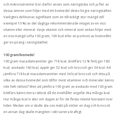
och mikronutrienter bör därför anses som näringstäta och ju fler av
dessa ämnen som följer med ett livsmedel desto högre näringstäthet.
Vanligtvis definieras signifikant som en tillräckligt stor mängd (till
exempel 10 %) av det dagliga rekommenderade intaget av en viss
vitamin eller mineral. Varje vitamin och mineral som sedan följer med
en viss mängd (ofta 100 gram, 100 kcal eller en portion) av livsmedlet
ger en poäng i näringstäthet.
100 gram/livsmedel
100 gram macadamianötter ger 718 kcal, (köttfärs 12 % fett) ger 180
kcal, avokado 160 kcal, äpple ger 52 kcal och broccoli ger 34 kcal. Att
jämföra 718 kcal macadamianötter med 34 kcal broccoli och titta på
vilka av dessa livsmedel som tillför mest vitaminer och mineraler känns
inte helt rättvist? Men att jämföra 100 gram av avokado med 100 gram
köttfärs känns mera rättvist då de innehåller ungefär lika många kcal.
Hur många kcal vi äter om dagen är för de flesta relativt konstant över
tiden. Medan om vi skulle äta oss mätt på nötter en dag och broccoli
en annan dag skulle mängden i vikt variera kraftigt.