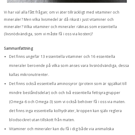
Vi har väl alla fått frågan; om vi äter tillräckligt med vitaminer och
mineraler? Men vilka livsmedel är då rikast i just vitaminer och
mineraler? Vilka vitaminer och mineraler räknas som essentiella
(livsnödvändiga, som vi måste få i oss via kosten)?
Sammanfattning
Det finns ungefär 13 essentiella vitaminer och 16 essentiella
mineraler beroende på vilka som anses vara livsnödvändiga, dessa
kallas mikronutrienter.
Det finns också essentiella aminosyror (protein som är spjälkat till
mindre beståndsdelar) och och två essentiella fettsyragrupper
(Omega-6 och Omega-3) som vi också behöver få i oss via maten.
det finns inga essentiella kolhydrater, kroppen kan själv reglera
blodsockret utan tillskott från maten.
Vitaminer och mineraler kan du få i dig både via animaliska