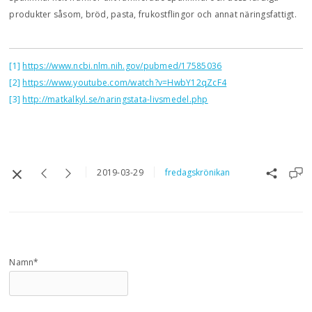
produkter såsom, bröd, pasta, frukostflingor och annat näringsfattigt.
[1]
https://www.ncbi.nlm.nih.gov/pubmed/17585036
[2]
https://www.youtube.com/watch?v=HwbY12qZcF4
[3]
http://matkalkyl.se/naringstata-livsmedel.php
2019-03-29
fredagskrönikan
Namn*