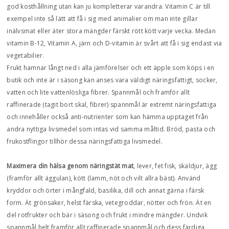
god kosthållning utan kan ju kompletterar varandra. Vitamin C är till
exempel inte så lätt att få i sig med animalier om man inte gillar
inälvsmat eller äter stora mängder färskt rött kött varje vecka. Medan
vitamin B-12, Vitamin A, järn och D-vitamin är svårt att få i sig endast via
vegetabilier.
Frukt hamnar långt ned i alla jämförelser och ett äpple som köps i en
butik och inte är i säsong kan anses vara väldigt näringsfattigt, socker,
vatten och lite vattenlösliga fibrer. Spannmål och framför allt
raffinerade (tagit bort skal, fibrer) spannmål är extremt näringsfattiga
och innehåller också anti-nutrienter som kan hämma upptaget från
andra nyttiga livsmedel som intas vid samma måltid. Bröd, pasta och
frukostflingor tillhör dessa näringsfattiga livsmedel.
Maximera din hälsa genom näringstät mat
, lever, fet fisk, skaldjur, ägg
(framför allt äggulan), kött (lamm, nöt och vilt allra bäst). Använd
kryddor och örter i mångfald, basilika, dill och annat gärna i färsk
form. Ät grönsaker, helst färska, vetegroddar, nötter och frön. Ät en
del rotfrukter och bär i säsong och frukt i mindre mängder. Undvik
spannmål helt framför allt raffinerade spannmål och dess färdiga