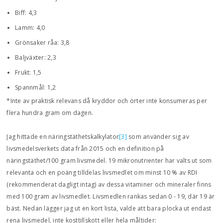
Biff: 4,3
Lamm: 4,0
Grönsaker råa: 3,8
Baljväxter: 2,3
Frukt: 1,5
Spannmål: 1,2
*Inte av praktisk relevans då kryddor och örter inte konsumeras per
flera hundra gram om dagen.
Jag hittade en näringstäthetskalkylator
[3]
som använder sig av
livsmedelsverkets data från 2015 och en definition på
näringstäthet/100 gram livsmedel. 19 mikronutrienter har valts ut som
relevanta och en poäng tilldelas livsmedlet om minst 10 % av RDI
(rekommenderat dagligt intag) av dessa vitaminer och mineraler finns
med 100 gram av livsmedlet. Livsmedlen rankas sedan 0 - 19, där 19 är
bäst. Nedan lägger jag ut en kort lista, valde att bara plocka ut endast
rena livsmedel, inte kosttillskott eller hela måltider: