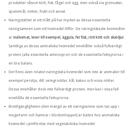
produkter såsom kött, fisk, fågel och ägg, men också via grönsaker,
spannmål, nötter, frukt och annat.
Näringstäthet är ett mått på hur mycket av dessa essentiella
näringsämnen som ett livsmedel tillför. De näringstätaste livsmedlen
är
inälvsmat, lever till exempel, äggula, fet fisk, rött kött och skaldjur
.
Samtliga av dessa animaliska livsmedel innehåller också fullvärdigt
protein (alla essentiella aminosyror) och de essentiella fettsyrorna i
en bra balans.
Det finns även relativt näringstäta livsmedel som inte är animalier till
exempel persilja, dill, vetegroddar, kål, kakao och vissa nötter.
Dessa innehåller dock inte fullvärdigt protein, men kan i vissa fall
innehålla de essentiella fettsyrorna.
Biotillgängligheten (den mängd av ett näringsämne som tas upp i
mage/tarm och hamnar i blodomloppet) är bättre hos animaliska
livsmedel i jämförelse med vegetabiliska livsmedel.