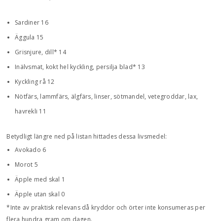
Sardiner 16
Äggula 15
Grisnjure, dill* 14
Inälvsmat, kokt hel kyckling, persilja blad* 13
Kyckling rå 12
Nötfärs, lammfärs, älgfärs, linser, sötmandel, vetegroddar, lax,
havrekli 11
Betydligt längre ned på listan hittades dessa livsmedel:
Avokado 6
Morot 5
Äpple med skal 1
Äpple utan skal 0
*Inte av praktisk relevans då kryddor och örter inte konsumeras per
flera hundra gram om dagen.