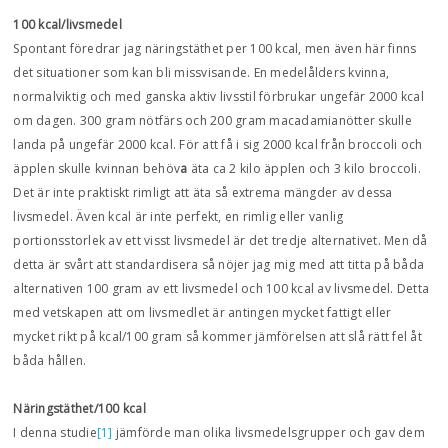
100 kcal/livsmedel
Spontant föredrar jag näringstäthet per 100 kcal, men även här finns
det situationer som kan bli missvisande. En medelålders kvinna,
normalviktig och med ganska aktiv livsstil förbrukar ungefär 2000 kcal
om dagen. 300 gram nötfärs och 200 gram macadamianötter skulle
landa på ungefär 2000 kcal. För att få i sig 2000 kcal från broccoli och
äpplen skulle kvinnan behöv
a
äta ca 2 kilo äpplen och 3 kilo broccoli.
Det är inte praktiskt rimligt att äta så extrema mängder av dessa
livsmedel. Även kcal är inte perfekt, en rimlig eller vanlig
portionsstorlek av ett visst livsmedel är det tredje alternativet. Men då
detta är svårt att standardisera så nöjer jag mig med att titta på båda
alternativen 100 gram av ett livsmedel och 100 kcal av livsmedel. Detta
med vetskapen att om livsmedlet är antingen mycket fattigt eller
mycket rikt på kcal/100 gram så kommer jämförelsen att slå rätt fel åt
båda hållen.
Näringstäthet/100 kcal
I denna studie
[1]
jämförde man olika livsmedelsgrupper och gav dem