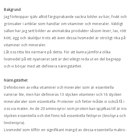
Bakgrund
Jag förknippar själv alltid färgsprakande vackra bilder av bär, frukt och
grönsaker i artiklar som handlar om vitaminer och mineraler. Väldigt
sällan har jag sett bilder av animaliska produkter såsom lever, lax, rött
kött, ägg och skaldjur trots att även dessa livsmedel är otroligt rika på
vitaminer och mineraler.
Låt oss titta lite närmare på detta. För att kunna jämföra olika
livsmedel på ett nyanserat sätt är det viktigt reda ut en del begrepp
och vi börjar med att definiera näringstäthet.
Näringstäthet
Definitionen av vilka vitaminer och mineraler som är essentiella
varierar lite, men här definieras 13 stycken vitaminer och 16 stycken
mineraleraler som essentiella. Proteiner och fetter måste vi också få i
oss via maten. Av de 20 aminosyror som protein kan spjälkas till är nio
stycken essentiella och det finns två essentiella fettsyror (linolsyra och
linolensyra).
Livsmedel som tillför en signifikant mängd av dessa essentiella makro-