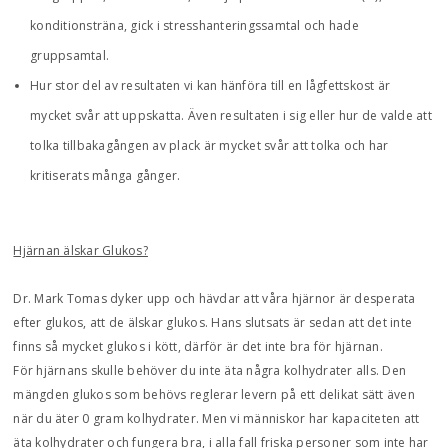
konditionsträna, gick i stresshanteringssamtal och hade
gruppsamtal.
Hur stor del av resultaten vi kan hänföra till en lågfettskost är
mycket svår att uppskatta. Även resultaten i sig eller hur de valde att
tolka tillbakagången av plack är mycket svår att tolka och har
kritiserats många gånger.
Hjärnan älskar Glukos?
Dr. Mark Tomas dyker upp och hävdar att våra hjärnor är desperata
efter glukos, att de älskar glukos. Hans slutsats är sedan att det inte
finns så mycket glukos i kött, därför är det inte bra för hjärnan.
För hjärnans skulle behöver du inte äta några kolhydrater alls. Den
mängden glukos som behövs reglerar levern på ett delikat sätt även
när du äter 0 gram kolhydrater. Men vi människor har kapaciteten att
äta kolhydrater och fungera bra, i alla fall friska personer som inte har