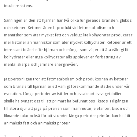
insulinresistens.
Sanningen är den att hjärnan har två olika fungerande bränslen, glukos
och ketoner. Ketoner är en biprodukt vid fettmetabolism och
människor som äter mycket fett och väldigt lite kolhydrater producerar
mer ketoner än människor som äter mycket kolhydrater. Ketoner är ett
intressant bränsle för hjärnan och många som väljer att äta väldigt lite
kolhydrater eller inga kolhydrater alls upplever en förbättring av
mental skärpa och jämnare energinivåer.
Jag personligen tror att fettmetabolism och produktionen av ketoner
som bränsle till hjärnan är ett vanligt förekommande stadie under vår
evolution. Långa perioder av istider och avsaknad av vegetabilier
skulle ha tvingat oss till att primärt ha befunnit oss i ketos. Tillgången
till stora djur att jaga på prärien som mammutar, elefanter, bison och
liknande talar också för att vi under långa perioder primärt kan ha ätit
animaliskt fett och animaliskt protein.