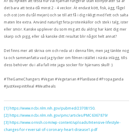
Är du nyfiken att testa hur väl hjärnan fungerar utan kolhydrater så är
det bara att testa då minst 2 - 4 veckor. Ät endast kött, fisk, ägg, fågel
och ost (om du tål mejeri) och se till att få i dig rikligt med fett och salta
maten lite extra. Använd naturligt feta proteinkällor och stek i talg, ister
eller smör. Kanske upplever du som mig att du aldrig har känt dig mer
skarp och pigg, eller så kanske ditt resultat blir något helt annat?
Det finns mer att skriva om och reda ut i denna film, men jag tänkte nog
ta och sammanfatta vad jag tycker om filmen istället i nästa inlägg, tills
dess behöver du i alla fall inte jaga socker för hjärnans skull! :)
#TheGameChangers #Vegan #Vegetarian #PlanBased #Propaganda
#JustKeepinItReal #Meatheals
[1]
https://www.ncbi.nlm.nih.gov/pubmed/23708150
.
[2]
https://www.ncbi.nlm.nih.gov/pmc/articles/PMC6367879/
[3]
https://www.ornish.com/wp-content/uploads/Intensive-lifestyle-
changes-for-reversal-of-coronary-heart-disease1.pdf