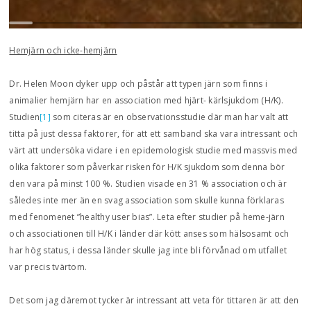
Hemjärn och icke-hemjärn
Dr. Helen Moon dyker upp och påstår att typen järn som finns i
animalier hemjärn har en association med hjärt- kärlsjukdom (H/K).
Studien
[1]
som citeras är en observationsstudie där man har valt att
titta på just dessa faktorer, för att ett samband ska vara intressant och
värt att undersöka vidare i en epidemologisk studie med massvis med
olika faktorer som påverkar risken för H/K sjukdom som denna bör
den vara på minst 100 %. Studien visade en 31 % association och är
således inte mer än en svag association som skulle kunna förklaras
med fenomenet ”healthy user bias”. Leta efter studier på heme-järn
och associationen till H/K i länder där kött anses som hälsosamt och
har hög status, i dessa länder skulle jag inte bli förvånad om utfallet
var precis tvärtom.
Det som jag däremot tycker är intressant att veta för tittaren är att den