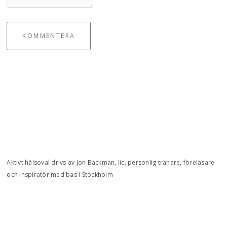
KOMMENTERA
Aktivt hälsoval drivs av Jon Bäckman, lic. personlig tränare, föreläsare
och inspiratör med bas i Stockholm
Integritetspolicy
Kontakt