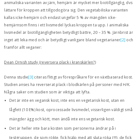
animaliska varianten av järn, hemjärn är mycket mer biotillgänglig, dvs
lättare för kroppen att tillgodogöra sig. Den vegetabiliska varianten
kallas icke-hemjärn och endast ungefär 5 % av mängden icke-
hemjärnsom finns i ett livsmedel lyckas kroppen ta upp. I animaliska
livsmedel är biotillgängligheten betydligt bättre, 20 – 35 %. Järnbrist är
inget att leka med och är betydligt vanligare bland vegetarianer
[2]
och
framför allt veganer:
Dean Ornish study (reversera plack i kranskärlen?)
Denna studie
[3]
citeras flitigt av förespråkare för en växtbaserad kost.
Studien anses ha reverserat plack i blodkärlen på personer med H/K.
Några saker om studien som är viktiga att lyfta.
Det är inte en vegansk kost, inte ens en vegetarisk kost, utan en
lågfett (10 E%) kost, oprocessade livsmedel, visserligen väldigt små
mängder ägg och kött, men ändå inte ens vegetarisk kost.
Det är heller inte bara kosten som personerna ändrar på i
testgruppen, de som rökte, fick hjälp med att sluta röka (!!!), de fick