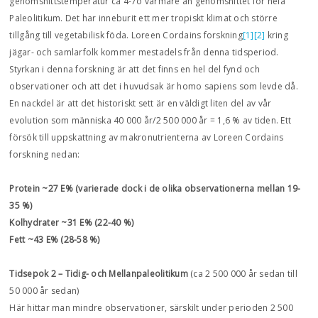
genomsnittstemperatur ca 4-7o varmare än genomsnittet för hela
Paleolitikum. Det har inneburit ett mer tropiskt klimat och större
tillgång till vegetabilisk föda. Loreen Cordains forskning
[1]
[2]
kring
jägar- och samlarfolk kommer mestadels från denna tidsperiod.
Styrkan i denna forskning är att det finns en hel del fynd och
observationer och att det i huvudsak är homo sapiens som levde då.
En nackdel är att det historiskt sett är en väldigt liten del av vår
evolution som människa 40 000 år/2 500 000 år = 1,6 % av tiden. Ett
försök till uppskattning av makronutrienterna av Loreen Cordains
forskning nedan:
Protein ~27 E% (varierade dock i de olika observationerna mellan 19-
35 %)
Kolhydrater ~31 E% (22-40 %)
Fett ~43 E% (28-58 %)
Tidsepok 2 – Tidig- och Mellanpaleolitikum
(ca 2 500 000 år sedan till
50 000 år sedan)
Här hittar man mindre observationer, särskilt under perioden 2 500