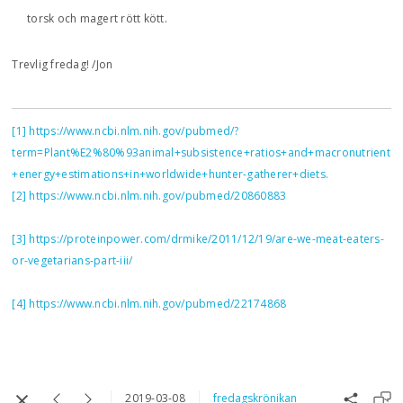
torsk och magert rött kött.
Trevlig fredag! /Jon
[1]
https://www.ncbi.nlm.nih.gov/pubmed/?
term=Plant%E2%80%93animal+subsistence+ratios+and+macronutrient
+energy+estimations+in+worldwide+hunter-gatherer+diets.
[2]
https://www.ncbi.nlm.nih.gov/pubmed/20860883
[3]
https://proteinpower.com/drmike/2011/12/19/are-we-meat-eaters-
or-vegetarians-part-iii/
[4]
https://www.ncbi.nlm.nih.gov/pubmed/22174868
2019-03-08
fredagskrönikan