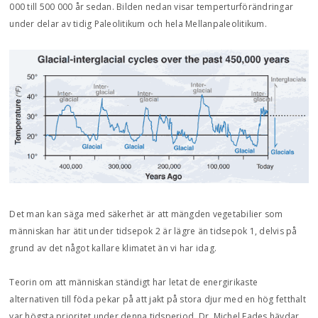
000 till 500 000 år sedan. Bilden nedan visar temperturförändringar
under delar av tidig Paleolitikum och hela Mellanpaleolitikum.
Det man kan säga med säkerhet är att mängden vegetabilier som
människan har ätit under tidsepok 2 är lägre än tidsepok 1, delvis på
grund av det något kallare klimatet än vi har idag.
Teorin om att människan ständigt har letat de energirikaste
alternativen till föda pekar på att jakt på stora djur med en hög fetthalt
var högsta prioritet under denna tidsperiod. Dr. Michel Eades hävdar