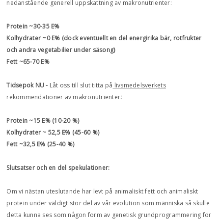
nedanstående generell uppskattning av makronutrienter:
Protein ~30-35 E%
Kolhydrater ~0 E% (dock eventuellt en del energirika bär, rotfrukter
och andra vegetabilier under säsong)
Fett ~65-70 E%
Tidsepok NU -
Låt oss till slut titta på
livsmedelsverkets
rekommendationer av makronutrienter
:
Protein ~15 E% (10-20 %)
Kolhydrater ~ 52,5 E% (45-60 %)
Fett ~32,5 E% (25-40 %)
Slutsatser och en del spekulationer:
Om vi nästan uteslutande har levt på animaliskt fett och animaliskt
protein under väldigt stor del av vår evolution som människa så skulle
detta kunna ses som någon form av genetisk grundprogrammering för