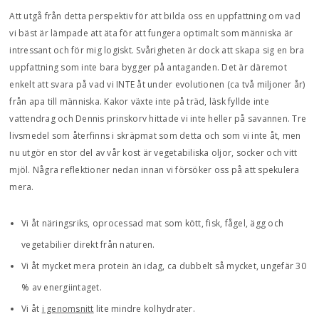
Att utgå från detta perspektiv för att bilda oss en uppfattning om vad
vi bäst är lämpade att äta för att fungera optimalt som människa är
intressant och för mig logiskt. Svårigheten är dock att skapa sig en bra
uppfattning som inte bara bygger på antaganden. Det är däremot
enkelt att svara på vad vi INTE åt under evolutionen (ca två miljoner år)
från apa till människa. Kakor växte inte på träd, läsk fyllde inte
vattendrag och Dennis prinskorv hittade vi inte heller på savannen. Tre
livsmedel som återfinns i skräpmat som detta och som vi inte åt, men
nu utgör en stor del av vår kost är vegetabiliska oljor, socker och vitt
mjöl. Några reflektioner nedan innan vi försöker oss på att spekulera
mera.
Vi åt näringsriks, oprocessad mat som kött, fisk, fågel, ägg och
vegetabilier direkt från naturen.
Vi åt mycket mera protein än idag, ca dubbelt så mycket, ungefär 30
% av energiintaget.
Vi åt
i genomsnitt
lite mindre kolhydrater.