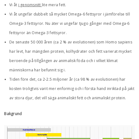
Vi åt
i genomsnitt
lite mera fett.
Vi åt ungefär dubbelt så mycket Omega-6 fettsyror i jämförelse till
Omega-3 fettsyror. Nu äter vi ungefär tjugo gånger med Omega-6
fettsyror än Omega-3 fettsyror.
De senaste 50 000 åren (ca 2 % av evolutionen) som Homo sapiens
har levt, har mängden protein, kolhydrater och fett varierat mycket
beroende på tillgången av animalisk föda och i vilket klimat
människorna har befunnit sig i.
Tiden före det, ca 2-2.5 miljoner år (ca 98 % av evolutionen) har
kosten troligtvis varit mer enformig och i första hand inriktad på jakt
av stora djur, det vill säga animaliskt fett och animaliskt protein.
Bakgrund