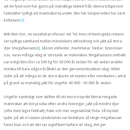
att de fynd som har gjorts på mänskliga skelett från denna tidsperiod
fastställer tydligt att människorna under den här tidsperioden har varit
köttätare
[3]
.
Miki Ben-Dor, en israelisk professor vid Tel-Avivs Arkeologiska instans
ser tydliga samband mellan människors utbredning och jakt på stora
djur (megafaunan)
[4]
, såsom elefanter, mammutar, hästar, bisonoxar
osv, varav många idag är utrotade av människan. Megafaunans snittvikt
var enligt Ben-Dor ca 500 kg för 50 000 år sedan för att sedan snabbt
minska till bara någon bråkdel av den genomsnittsvikten idag. Vilket
tyder på att många av de stora djuren utrotades eller minskades i antal
på grund av mänsklig jakt för ungefär 40 000 - 50 000 år sedan.
Ungefär samtidigt som skiften till ett mera tropiskt klimat tvingade
människan att börja söka efter andra lösningar, jakt på mindre djur
(ofta med lägre fetthalt), fiske och mer vegetabilisk föda. Så mycket
tyder på att vi nästan uteslutande var köttätare så länge megafaunan
fanns kvar och att det var signifikant kallare än idag, det ger