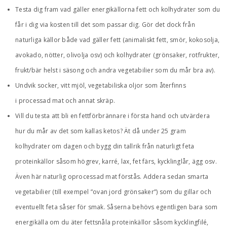
Testa dig fram vad gäller energikällorna fett och kolhydrater som du
får i dig via kosten till det som passar dig. Gör det dock från
naturliga källor både vad gäller fett (animaliskt fett, smör, kokosolja,
avokado, nötter, olivolja osv) och kolhydrater (grönsaker, rotfrukter,
frukt/bär helst i säsong och andra vegetabilier som du mår bra av).
Undvik socker, vitt mjöl, vegetabiliska oljor som återfinns
i processad mat och annat skräp.
Vill du testa att bli en fettförbrännare i första hand och utvärdera
hur du mår av det som kallas ketos? Ät då under 25 gram
kolhydrater om dagen och bygg din tallrik från naturligt feta
proteinkällor såsom högrev, karré, lax, fet färs, kycklinglår, ägg osv.
Även här naturlig oprocessad mat förstås. Addera sedan smarta
vegetabilier (till exempel ”ovan jord grönsaker”) som du gillar och
eventuellt feta såser för smak. Såserna behövs egentligen bara som
energikälla om du äter fettsnåla proteinkällor såsom kycklingfilé,