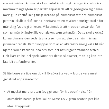
oss människor. Animaliska livsmedel är otroligt näringstäta och våra
matsmältningssytem är perfekt anpassade att tillgodogöra sig denna
näring. En kosthållning tungt inriktad på animaliskt fett och animaliskt
protein, skulle också kunna innebära att ett mycket naturligt stadie för
mänsklig fysiologi är ketos. Vilket innebär att kroppen använder fett
som primär bränslekälla och glukos som sekundär. Detta skulle också
kunna utmana den vedertagna tesen om att glukos är vår hjärnas
primära bränsle. Ketonkroppar som är en alternativ energikälla till vår
hjärna skulle istället kunna ses som det naturliga förstahandsvalet?
Helt klart en hel del spekulationer i dessa slutsatser, men jag kan inte
låta bli att fundera lite.
Så lite konkreta tips om du vill försöka äta vad vi borde vara mest
genetiskt anpassade för:
Ät mycket mera protein (byggstenar för kroppen) helst från
animaliska naturligt feta källor. Minst 1.5-2 gram protein per kilo
ideal kroppsvikt.