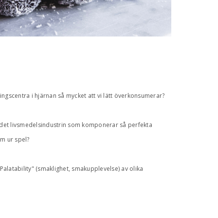
ningscentra i hjärnan så mycket att vi lätt överkonsumerar?
är det livsmedelsindustrin som komponerar så perfekta
em ur spel?
"Palatability" (smaklighet, smakupplevelse) av olika