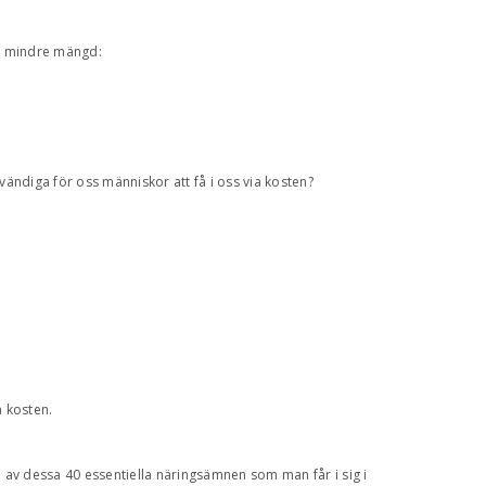
te mindre mängd:
vändiga för oss människor att få i oss via kosten?
a kosten.
a av dessa 40 essentiella näringsämnen som man får i sig i