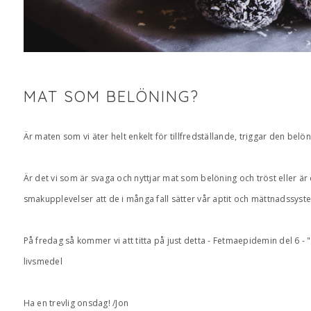
MAT SOM BELÖNING?
Är maten som vi äter helt enkelt för tillfredställande, triggar den belö
Är det vi som är svaga och nyttjar mat som belöning och tröst eller 
smakupplevelser att de i många fall sätter vår aptit och mättnadssyst
På fredag så kommer vi att titta på just detta - Fetmaepidemin del 6 - 
livsmedel
Ha en trevlig onsdag! /Jon