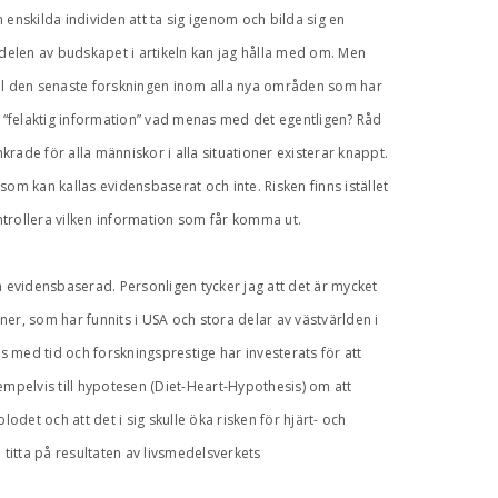
 enskilda individen att ta sig igenom och bilda sig en
delen av budskapet i artikeln kan jag hålla med om. Men
all den senaste forskningen inom alla nya områden som har
en “felaktig information” vad menas med det egentligen? Råd
rade för alla människor i alla situationer existerar knappt.
 som kan kallas evidensbaserat och inte. Risken finns istället
ntrollera vilken information som får komma ut.
evidensbaserad. Personligen tycker jag att det är mycket
er, som har funnits i USA och stora delar av västvärlden i
 med tid och forskningsprestige har investerats för att
pelvis till hypotesen (Diet-Heart-Hypothesis) om att
blodet och att det i sig skulle öka risken för hjärt- och
u titta på resultaten av livsmedelsverkets