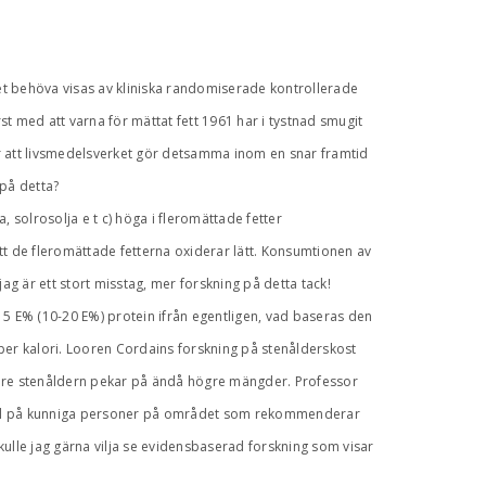
t behöva visas av kliniska randomiserade kontrollerade
t med att varna för mättat fett 1961 har i tystnad smugit
sar att livsmedelsverket gör detsamma inom en snar framtid
 på detta?
a, solrosolja e t c) höga i fleromättade fetter
tt de fleromättade fetterna oxiderar lätt. Konsumtionen av
ag är ett stort misstag, mer forskning på detta tack!
E% (10-20 E%) protein ifrån egentligen, vad baseras den
r kalori. Looren Cordains forskning på stenålderskost
gare stenåldern pekar på ändå högre mängder. Professor
pel på kunniga personer på området som rekommenderar
lle jag gärna vilja se evidensbaserad forskning som visar