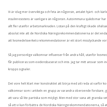
Vi är idag mer överviktiga och feta än någonsin, antalet hjärt- och kär
insulinresistens är vanligare än någonsin. Autoimmuna sjukdomar har
allt fler utanför arbetsmarknaden. Listan på den kraftigt ökade ohälsa
absolut inte att de Nordiska Näringsrekommendationerna är det enda
att livsmedelsverkets rekommendationer är ett stort misslyckande vore
Så jag personlige välkomnar influenser från andra håll, utanför livsme
får publiceras som evidensbaserat och inte. Jag tar mitt ansvar som in
kropps signaler.
Det vore helt klart mer konstruktivt att börja med att reda ut varför kost
välkomnar som i artikeln en grupp av varandra oberoende forskare, g
att vara så lite partiska som möjligt. Men med stor vana att granska vet
så att vi kan förbättra de Nordiska Näringsrekommendationerna, så a