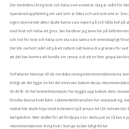
Det mediebrus kring kost och hälsa som existerar idag är svårt för den
nyanserad uppfattning om vad som är fakta och vad som inte är. Den 
ingen oberoende aktör skulle kunna vara expert på och hålla koll på 
med kost och hälsa att göra. Sen funderar jag även lite på definition
och röd för kost och hälsa som ska vara sanna och vetenskapligt förank
Det blir oerhört svårt att på ett rättvist sätt kunna dra gränsen för vad
att det kan komma att handla om censur och att en liten grupp kan ko
Författaren hänvisar till de nordiska näringsrekommendationerna som 
troligt att det ligger en hel del intressen bakom dessa rekommendation
35-40 år. En hel livsmedelsindustri har byggts upp bakom dem, massvis
försöka bevisa kostråden. Läkemedelsbranschen har anpassat sig, exem
mättat fett skulle höja totalt kolesterol (på senare tid LDL kolesterol) i 
kärlsjukdom. Men istället för att fördjupa oss i detta just nu så kan vi j
rekommendationer kring kost i Sverige sedan tidigt 80-tal.