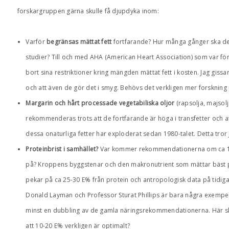
forskargruppen gärna skulle få djupdyka inom:
Varför
begränsas mättat fett
fortfarande? Hur många gånger ska de
studier? Till och med AHA (American Heart Association) som var förs
bort sina restriktioner kring mängden mättat fett i kosten. Jag gis
och att även de gör det i smyg. Behövs det verkligen mer forskning
Margarin och hårt processade vegetabiliska oljor
(rapsolja, majsolj
rekommenderas trots att de fortfarande är höga i transfetter och a
dessa onaturliga fetter har exploderat sedan 1980-talet. Detta tror j
Proteinbrist i samhället?
Var kommer rekommendationerna om ca 15 
på? Kroppens byggstenar och den makronutrient som mättar bäst pe
pekar på ca 25-30 E% från protein och antropologisk data på tidi
Donald Layman och Professor Sturat Phillips är bara några exem
minst en dubbling av de gamla näringsrekommendationerna. Här sku
att 10-20 E% verkligen är optimalt?