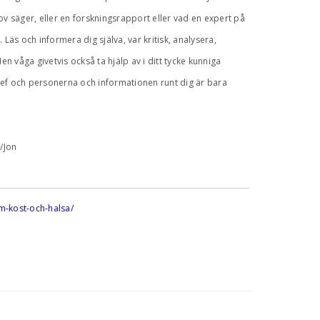
ov säger, eller en forskningsrapport eller vad en expert på
Läs och informera dig själva, var kritisk, analysera,
en våga givetvis också ta hjälp av i ditt tycke kunniga
hef och personerna och informationen runt dig är bara
/Jon
m-kost-och-halsa/