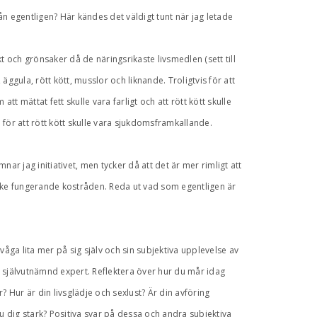
egentligen? Här kändes det väldigt tunt när jag letade
kt och grönsaker då de näringsrikaste livsmedlen (sett till
ggula, rött kött, musslor och liknande. Troligtvis för att
tt mättat fett skulle vara farligt och att rött kött skulle
för att rött kött skulle vara sjukdomsframkallande.
mnar jag initiativet, men tycker då att det är mer rimligt att
icke fungerande kostråden. Reda ut vad som egentligen är
t våga lita mer på sig själv och sin subjektiva upplevelse av
an självutnämnd expert. Reflektera över hur du mår idag
? Hur är din livsglädje och sexlust? Är din avföring
du dig stark? Positiva svar på dessa och andra subjektiva