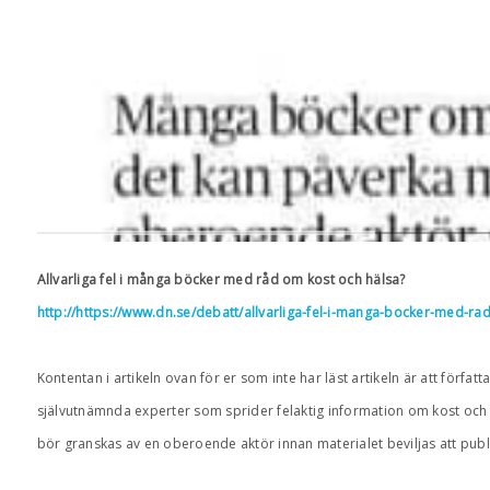
Allvarliga fel i många böcker med råd om kost och hälsa?
http://https://www.dn.se/debatt/allvarliga-fel-i-manga-bocker-med-ra
Kontentan i artikeln ovan för er som inte har läst artikeln är att förf
självutnämnda experter som sprider felaktig information om kost och 
bör granskas av en oberoende aktör innan materialet beviljas att publ