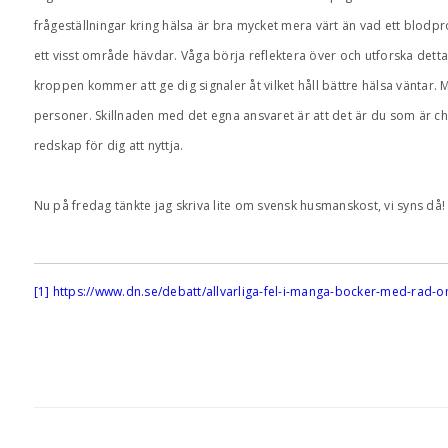
frågeställningar kring hälsa är bra mycket mera värt än vad ett blodpr
ett visst område hävdar. Våga börja reflektera över och utforska detta. 
kroppen kommer att ge dig signaler åt vilket håll bättre hälsa väntar. M
personer. Skillnaden med det egna ansvaret är att det är du som är c
redskap för dig att nyttja.
Nu på fredag tänkte jag skriva lite om svensk husmanskost, vi syns då! 
[1]
https://www.dn.se/debatt/allvarliga-fel-i-manga-bocker-med-rad-o