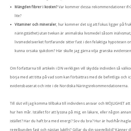
Mängden fibrer i kosten?
Var kommer dessa rekommendationer ifrån 
lite?
Vitaminer och mineraler
, hur kommer det sig att fokus ligger på fru
näringstäthet) utan tvekan är animaliska livsmedel såsom inälvsmat, ä
livsmedelsverket fortfarande sitter fast i den felaktiga hypotesen om a
kunna orsaka sjukdom? Här skulle jag gärna vilja granska evidensen 
Om författarna till artikeln i DN verkligen vill skydda individen så välko
börja med att titta på vad som kan förbättras med de befintliga och 
evidensbaserat och inte i de Nordiska Näringsrekommendationerna.
Till slut vill jag komma tillbaka till individens ansvar och MÖJLIGHET at
hur hen mår. Istället för att lyssna på mig, en läkare, eller någon ann
istället? Har du haft bra med energi? Sov du bra? Hur är hud/hår/naglar
regelbunden fast och nästan luktfri? Gillar du din spegelbild? Känner 