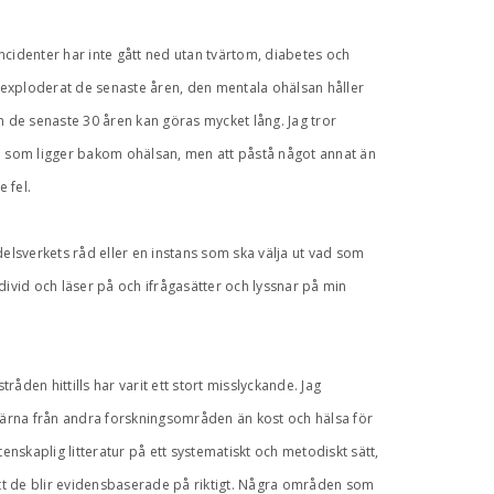
lincidenter har inte gått ned utan tvärtom, diabetes och
 exploderat de senaste åren, den mentala ohälsan håller
n de senaste 30 åren kan göras mycket lång. Jag tror
 som ligger bakom ohälsan, men att påstå något annat än
 fel.
delsverkets råd eller en instans som ska välja ut vad som
divid och läser på och ifrågasätter och lyssnar på min
råden hittills har varit ett stort misslyckande. Jag
ärna från andra forskningsområden än kost och hälsa för
enskaplig litteratur på ett systematiskt och metodiskt sätt,
tt de blir evidensbaserade på riktigt. Några områden som